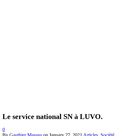
Le service national SN à LUVO.
0
By
Gauthier Masasu
on
January 27, 2021
Articles
,
Socièté