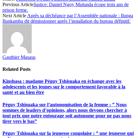
Share
Previous Article
Justice: Daniel Ngoy Mulunda écope trois ans de
prison ferme.
Next Article
Après sa déchéance par l’Assemblée nationale : Ilunga
Ilunkamba dit démissionner après l’installation du bureau définitif.
Gauthier Masasu
Related
Posts
Kinshasa : madame Péguy Tshisuaka en échange avec les
adolescents et les jeunes sur le comportement favorable à la
santé et au bien être
Péguy Tshisuaka sur l’autonomisation de la femme : ” Nous
sommes de leaders d’opinions, alors nous devons chercher à
tout prix que notre entourage soit autonome pour ne pas nous
tirer vers le bas”
Péguy Tshisuaka sur la jeunesse congolaise : ” une jeunesse qui