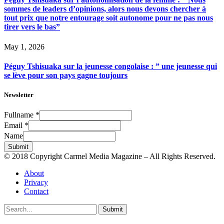
sommes de leaders d’opinions, alors nous devons chercher à
tout prix que notre entourage soit autonome pour ne pas nous
tirer vers le bas”
May 1, 2026
Péguy Tshisuaka sur la jeunesse congolaise : ” une jeunesse qui
se lève pour son pays gagne toujours
Newsletter
Fullname
*
Email
*
Name
Submit
© 2018 Copyright Carmel Media Magazine – All Rights Reserved.
About
Privacy
Contact
Submit