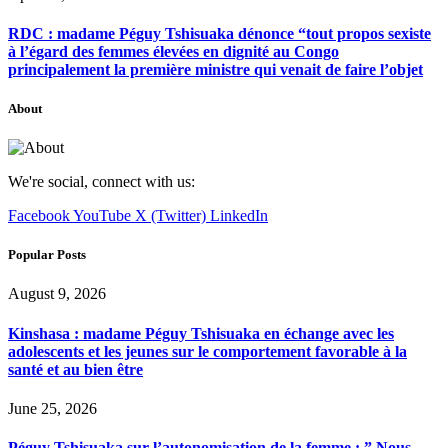
RDC : madame Péguy Tshisuaka dénonce “tout propos sexiste
à l’égard des femmes élevées en dignité au Congo
principalement la première ministre qui venait de faire l’objet
About
We're social, connect with us:
Facebook
YouTube
X (Twitter)
LinkedIn
Popular Posts
August 9, 2026
Kinshasa : madame Péguy Tshisuaka en échange avec les
adolescents et les jeunes sur le comportement favorable à la
santé et au bien être
June 25, 2026
Péguy Tshisuaka sur l’autonomisation de la femme : ” Nous