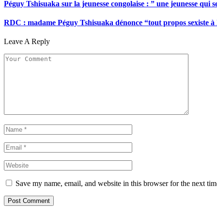
Péguy Tshisuaka sur la jeunesse congolaise : ” une jeunesse qui 
RDC : madame Péguy Tshisuaka dénonce “tout propos sexiste à l’é
Leave A Reply
Save my name, email, and website in this browser for the next ti