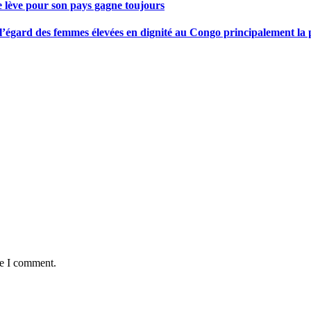
se lève pour son pays gagne toujours
gard des femmes élevées en dignité au Congo principalement la pre
me I comment.