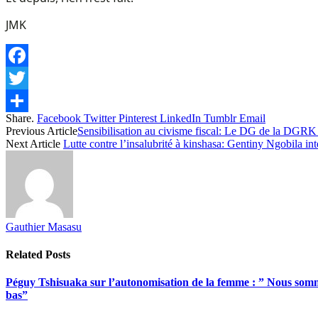
JMK
Facebook
Twitter
Share.
Facebook
Twitter
Pinterest
LinkedIn
Tumblr
Email
Share
Previous Article
Sensibilisation au civisme fiscal: Le DG de la DGRK 
Next Article
Lutte contre l’insalubrité à kinshasa: Gentiny Ngobila int
Gauthier Masasu
Related
Posts
Péguy Tshisuaka sur l’autonomisation de la femme : ” Nous somme
bas”