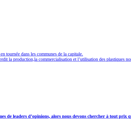
en tournée dans les communes de la capitale.
erdit la production,la commercialisation et l’utilisation des plastiques n
s de leaders d’opinions, alors nous devons chercher à tout prix qu