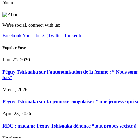
About
We're social, connect with us:
Facebook
YouTube
X (Twitter)
LinkedIn
Popular Posts
June 25, 2026
Péguy Tshisuaka sur l’autonomisation de la femme : ” Nous somme
bas”
May 1, 2026
Péguy Tshisuaka sur la jeunesse congolaise : ” une jeunesse qui 
April 28, 2026
RDC : madame Péguy Tshisuaka dénonce “tout propos sexiste à l’é
Newsletter