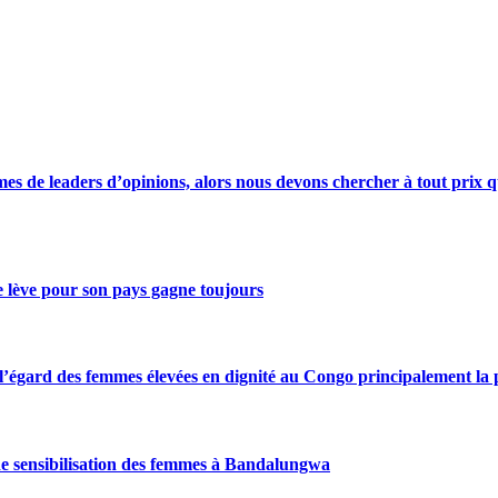
s de leaders d’opinions, alors nous devons chercher à tout prix qu
se lève pour son pays gagne toujours
gard des femmes élevées en dignité au Congo principalement la pre
de sensibilisation des femmes à Bandalungwa