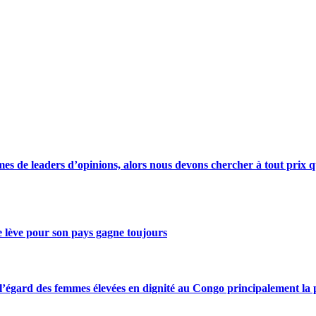
s de leaders d’opinions, alors nous devons chercher à tout prix qu
se lève pour son pays gagne toujours
gard des femmes élevées en dignité au Congo principalement la pre