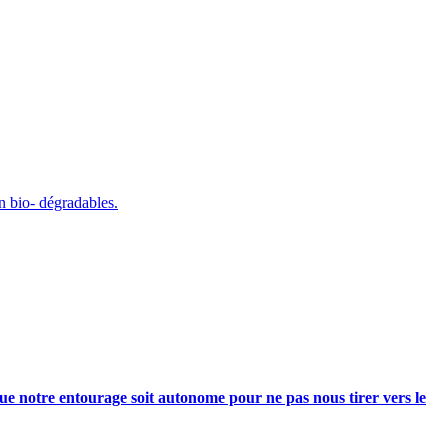
on bio- dégradables.
e notre entourage soit autonome pour ne pas nous tirer vers le