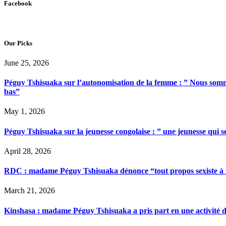
Facebook
Our Picks
June 25, 2026
Péguy Tshisuaka sur l’autonomisation de la femme : ” Nous somme
bas”
May 1, 2026
Péguy Tshisuaka sur la jeunesse congolaise : ” une jeunesse qui 
April 28, 2026
RDC : madame Péguy Tshisuaka dénonce “tout propos sexiste à l’é
March 21, 2026
Kinshasa : madame Péguy Tshisuaka a pris part en une activité 