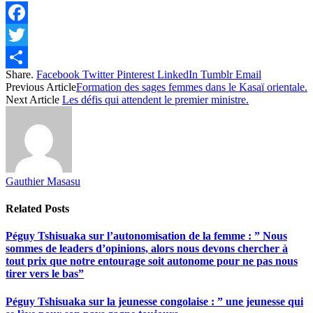
Facebook
Twitter
Share.
Facebook
Twitter
Pinterest
LinkedIn
Tumblr
Email
Share
Previous Article
Formation des sages femmes dans le Kasaï orientale.
Next Article
Les défis qui attendent le premier ministre.
Gauthier Masasu
Related
Posts
Péguy Tshisuaka sur l’autonomisation de la femme : ” Nous
sommes de leaders d’opinions, alors nous devons chercher à
tout prix que notre entourage soit autonome pour ne pas nous
tirer vers le bas”
Péguy Tshisuaka sur la jeunesse congolaise : ” une jeunesse qui