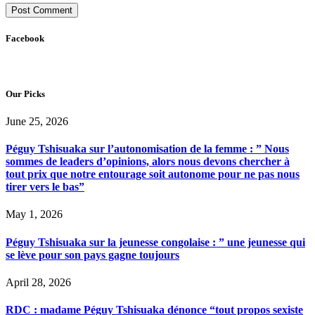
Facebook
Our Picks
June 25, 2026
Péguy Tshisuaka sur l’autonomisation de la femme : ” Nous
sommes de leaders d’opinions, alors nous devons chercher à
tout prix que notre entourage soit autonome pour ne pas nous
tirer vers le bas”
May 1, 2026
Péguy Tshisuaka sur la jeunesse congolaise : ” une jeunesse qui
se lève pour son pays gagne toujours
April 28, 2026
RDC : madame Péguy Tshisuaka dénonce “tout propos sexiste