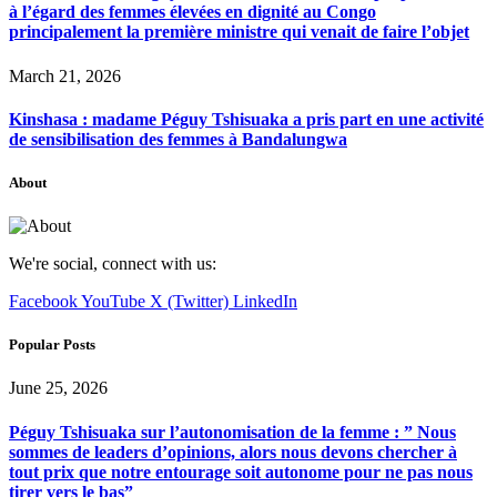
à l’égard des femmes élevées en dignité au Congo
principalement la première ministre qui venait de faire l’objet
March 21, 2026
Kinshasa : madame Péguy Tshisuaka a pris part en une activité
de sensibilisation des femmes à Bandalungwa
About
We're social, connect with us:
Facebook
YouTube
X (Twitter)
LinkedIn
Popular Posts
June 25, 2026
Péguy Tshisuaka sur l’autonomisation de la femme : ” Nous
sommes de leaders d’opinions, alors nous devons chercher à
tout prix que notre entourage soit autonome pour ne pas nous
tirer vers le bas”