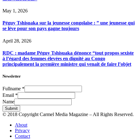
May 1, 2026
Péguy Tshisuaka sur la jeunesse congolaise : ” une jeunesse qui
se lève pour son pays gagne toujours
April 28, 2026
RDC : madame Péguy Tshisuaka dénonce “tout propos sexiste
à l’égard des femmes élevées en dignité au Congo
principalement la première ministre qui venait de faire l’objet
Newsletter
Fullname
*
Email
*
Name
Submit
© 2018 Copyright Carmel Media Magazine – All Rights Reserved.
About
Privacy
Contact