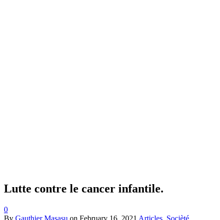
Lutte contre le cancer infantile.
0
By
Gauthier Masasu
on
February 16, 2021
Articles
,
Socièté