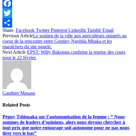
Facebook
Twitter
Share.
Facebook
Twitter
Pinterest
LinkedIn
Tumblr
Email
Share
Previous Article
Le soutien de la ville aux agriculteurs sinistrés au
coeur de la rencontre entre Gentiny Ngobila Mbaka et les
maraîchers du site nguele.
Next Article
EPST: Willy Bakonga confirme la reprise des cours
pour le 22 février.
Gauthier Masasu
Related
Posts
Péguy Tshisuaka sur l’autonomisation de la femme : ” Nous
sommes de leaders d’opinions, alors nous devons chercher à
tout prix que notre entourage soit autonome pour ne pas nous
tirer vers le bas”