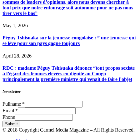
sommes de leaders d’opinions, alors nous devons chercher à
tout prix que notre entourage soit autonome pour ne pas nous
tirer vers le bas”
May 1, 2026
Péguy Tshisuaka sur la jeunesse congolaise : ” une jeunesse qui
se lève pour son pays gagne toujours
April 28, 2026
RDC : madame Péguy Tshisuaka dénonce “tout propos sexiste
à l’égard des femmes élevées en dignité au Congo
principalement la première ministre qui venait de faire l’objet
Newsletter
Fullname
*
Email
*
Phone
Submit
© 2018 Copyright Carmel Media Magazine – All Rights Reserved.