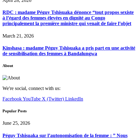
April 28, 2026
RDC : madame Péguy Tshisuaka dénonce “tout propos sexiste
à l’égard des femmes élevées en dignité au Congo
principalement la première ministre qui venait de faire l’objet
March 21, 2026
Kinshasa : madame Péguy Tshisuaka a pris part en une activité
de sensibilisation des femmes à Bandalungwa
About
We're social, connect with us:
Facebook
YouTube
X (Twitter)
LinkedIn
Popular Posts
June 25, 2026
Péguy Tshisuaka sur l’autonomisation de la femme : ” Nous