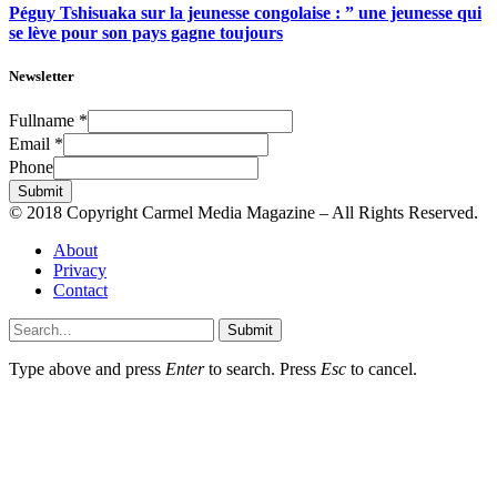
Péguy Tshisuaka sur la jeunesse congolaise : ” une jeunesse qui
se lève pour son pays gagne toujours
Newsletter
Fullname
*
Email
*
Phone
Submit
© 2018 Copyright Carmel Media Magazine – All Rights Reserved.
About
Privacy
Contact
Submit
Type above and press
Enter
to search. Press
Esc
to cancel.