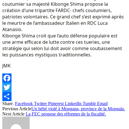
coutumier sa majesté Kibonge Shima propose la
création d’une tripartite FARDC- chefs coutumiers,
patriotes volontaires. Ce grand chef s’est exprimé après
le meurtre de l’ambassadeur Italien en RDC Luca
Atanasio.
Kibonge Shima croit que l’auto défense populaire est
une arme efficace de lutte contre ces tueries, une
stratégie qui selon lui doit avoir comme soubassement
les puissances mystiquos traditionnelles.
JMK
Facebook
Twitter
Share.
Facebook
Twitter
Pinterest
LinkedIn
Tumblr
Email
Share
Previous Article
Un bébé violé à Mongana, province de la Mongala.
Next Article
La FEC propose des réformes de la fiscalité.