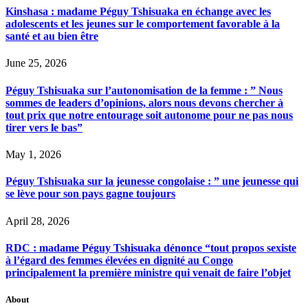
Kinshasa : madame Péguy Tshisuaka en échange avec les
adolescents et les jeunes sur le comportement favorable à la
santé et au bien être
June 25, 2026
Péguy Tshisuaka sur l’autonomisation de la femme : ” Nous
sommes de leaders d’opinions, alors nous devons chercher à
tout prix que notre entourage soit autonome pour ne pas nous
tirer vers le bas”
May 1, 2026
Péguy Tshisuaka sur la jeunesse congolaise : ” une jeunesse qui
se lève pour son pays gagne toujours
April 28, 2026
RDC : madame Péguy Tshisuaka dénonce “tout propos sexiste
à l’égard des femmes élevées en dignité au Congo
principalement la première ministre qui venait de faire l’objet
About