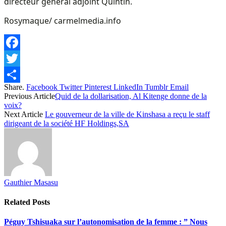
directeur général adjoint Quintin.
Rosymaque/ carmelmedia.info
Facebook
Twitter
Share.
Facebook
Twitter
Pinterest
LinkedIn
Tumblr
Email
Share
Previous Article
Quid de la dollarisation, Al Kitenge donne de la
voix?
Next Article
Le gouverneur de la ville de Kinshasa a reçu le staff
dirigeant de la société HF Holdings,SA
Gauthier Masasu
Related
Posts
Péguy Tshisuaka sur l’autonomisation de la femme : ” Nous