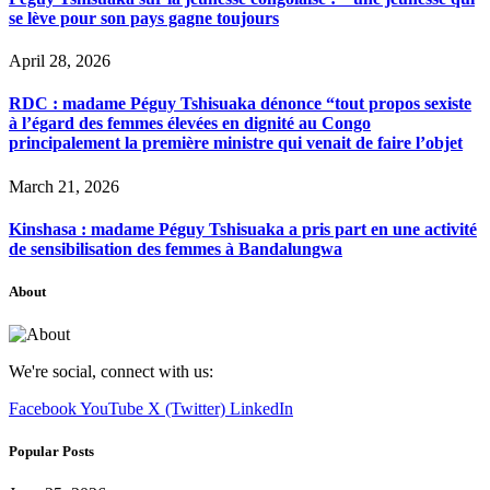
se lève pour son pays gagne toujours
April 28, 2026
RDC : madame Péguy Tshisuaka dénonce “tout propos sexiste
à l’égard des femmes élevées en dignité au Congo
principalement la première ministre qui venait de faire l’objet
March 21, 2026
Kinshasa : madame Péguy Tshisuaka a pris part en une activité
de sensibilisation des femmes à Bandalungwa
About
We're social, connect with us:
Facebook
YouTube
X (Twitter)
LinkedIn
Popular Posts