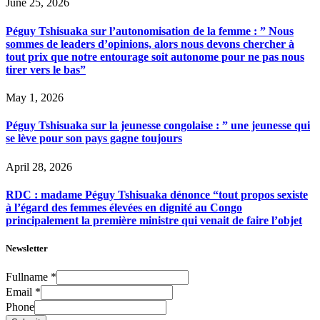
June 25, 2026
Péguy Tshisuaka sur l’autonomisation de la femme : ” Nous
sommes de leaders d’opinions, alors nous devons chercher à
tout prix que notre entourage soit autonome pour ne pas nous
tirer vers le bas”
May 1, 2026
Péguy Tshisuaka sur la jeunesse congolaise : ” une jeunesse qui
se lève pour son pays gagne toujours
April 28, 2026
RDC : madame Péguy Tshisuaka dénonce “tout propos sexiste
à l’égard des femmes élevées en dignité au Congo
principalement la première ministre qui venait de faire l’objet
Newsletter
Fullname
*
Email
*
Phone