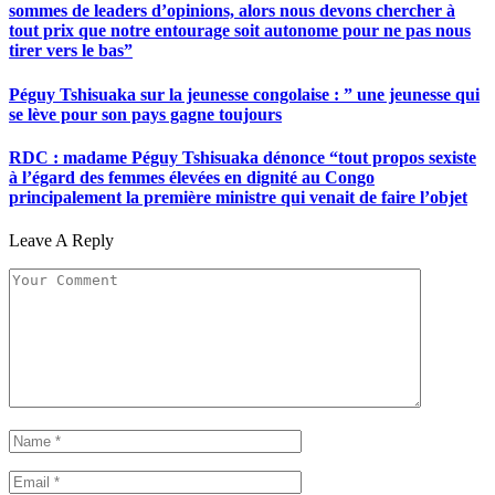
sommes de leaders d’opinions, alors nous devons chercher à
tout prix que notre entourage soit autonome pour ne pas nous
tirer vers le bas”
Péguy Tshisuaka sur la jeunesse congolaise : ” une jeunesse qui
se lève pour son pays gagne toujours
RDC : madame Péguy Tshisuaka dénonce “tout propos sexiste
à l’égard des femmes élevées en dignité au Congo
principalement la première ministre qui venait de faire l’objet
Leave A Reply