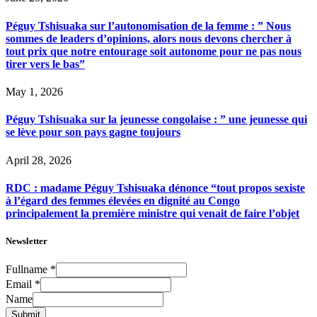
Péguy Tshisuaka sur l’autonomisation de la femme : ” Nous
sommes de leaders d’opinions, alors nous devons chercher à
tout prix que notre entourage soit autonome pour ne pas nous
tirer vers le bas”
May 1, 2026
Péguy Tshisuaka sur la jeunesse congolaise : ” une jeunesse qui
se lève pour son pays gagne toujours
April 28, 2026
RDC : madame Péguy Tshisuaka dénonce “tout propos sexiste
à l’égard des femmes élevées en dignité au Congo
principalement la première ministre qui venait de faire l’objet
Newsletter
Fullname
*
Email
*
Name
Submit