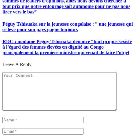
sommes de leaders d’opinions, alors nous devons chercher à
tout prix que notre entourage soit autonome pour ne pas nous
tirer vers le bas”
Péguy Tshisuaka sur la jeunesse congolaise : ” une jeunesse qui
se lève pour son pays gagne toujours
RDC : madame Péguy Tshisuaka dénonce “tout propos sexiste
à l’égard des femmes élevées en dignité au Congo
principalement la première ministre qui venait de faire l’objet
Leave A Reply