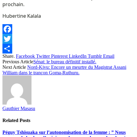
prochain.
Hubertine Kalala
Facebook
Twitter
Share.
Facebook
Twitter
Pinterest
LinkedIn
Tumblr
Email
Share
Previous Article
Sénat: le bureau définitif installé.
Next Article
Nord-Kivu: Encore un meurtre du Magistrat Assani
William dans le trançon Goma-Ruthuru.
Gauthier Masasu
Related
Posts
Péguy Tshisuaka sur l’autonomisation de la femme : ” Nous