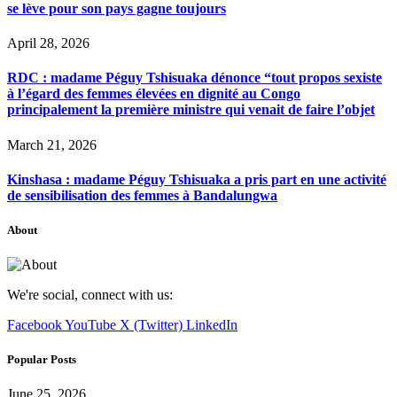
se lève pour son pays gagne toujours
April 28, 2026
RDC : madame Péguy Tshisuaka dénonce “tout propos sexiste
à l’égard des femmes élevées en dignité au Congo
principalement la première ministre qui venait de faire l’objet
March 21, 2026
Kinshasa : madame Péguy Tshisuaka a pris part en une activité
de sensibilisation des femmes à Bandalungwa
About
We're social, connect with us:
Facebook
YouTube
X (Twitter)
LinkedIn
Popular Posts
June 25, 2026