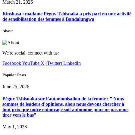
March 21, 2026
Kinshasa : madame Péguy Tshisuaka a pris part en une activité
de sensibilisation des femmes à Bandalungwa
About
We're social, connect with us:
Facebook
YouTube
X (Twitter)
LinkedIn
Popular Posts
June 25, 2026
Péguy Tshisuaka sur l’autonomisation de la femme : ” Nous
sommes de leaders d’opinions, alors nous devons chercher à
tout prix que notre entourage soit autonome pour ne pas nous
tirer vers le bas”
May 1, 2026