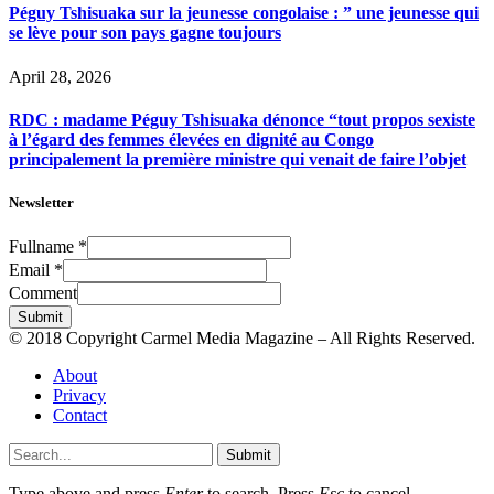
Péguy Tshisuaka sur la jeunesse congolaise : ” une jeunesse qui
se lève pour son pays gagne toujours
April 28, 2026
RDC : madame Péguy Tshisuaka dénonce “tout propos sexiste
à l’égard des femmes élevées en dignité au Congo
principalement la première ministre qui venait de faire l’objet
Newsletter
Fullname
*
Email
*
Comment
Submit
© 2018 Copyright Carmel Media Magazine – All Rights Reserved.
About
Privacy
Contact
Submit
Type above and press
Enter
to search. Press
Esc
to cancel.