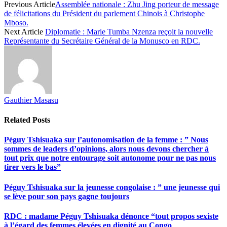
Previous Article
Assemblée nationale : Zhu Jing porteur de message
de félicitations du Président du parlement Chinois à Christophe
Mboso.
Next Article
Diplomatie : Marie Tumba Nzenza reçoit la nouvelle
Représentante du Secrétaire Général de la Monusco en RDC.
Gauthier Masasu
Related
Posts
Péguy Tshisuaka sur l’autonomisation de la femme : ” Nous
sommes de leaders d’opinions, alors nous devons chercher à
tout prix que notre entourage soit autonome pour ne pas nous
tirer vers le bas”
Péguy Tshisuaka sur la jeunesse congolaise : ” une jeunesse qui
se lève pour son pays gagne toujours
RDC : madame Péguy Tshisuaka dénonce “tout propos sexiste
à l’égard des femmes élevées en dignité au Congo