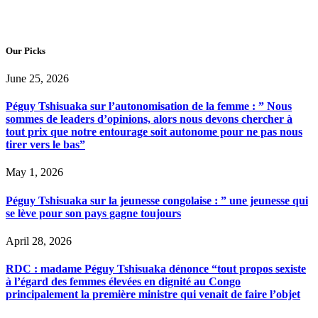
Our Picks
June 25, 2026
Péguy Tshisuaka sur l’autonomisation de la femme : ” Nous
sommes de leaders d’opinions, alors nous devons chercher à
tout prix que notre entourage soit autonome pour ne pas nous
tirer vers le bas”
May 1, 2026
Péguy Tshisuaka sur la jeunesse congolaise : ” une jeunesse qui
se lève pour son pays gagne toujours
April 28, 2026
RDC : madame Péguy Tshisuaka dénonce “tout propos sexiste
à l’égard des femmes élevées en dignité au Congo
principalement la première ministre qui venait de faire l’objet