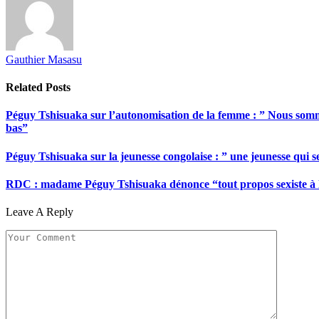
Gauthier Masasu
Related
Posts
Péguy Tshisuaka sur l’autonomisation de la femme : ” Nous somme
bas”
Péguy Tshisuaka sur la jeunesse congolaise : ” une jeunesse qui 
RDC : madame Péguy Tshisuaka dénonce “tout propos sexiste à l’é
Leave A Reply