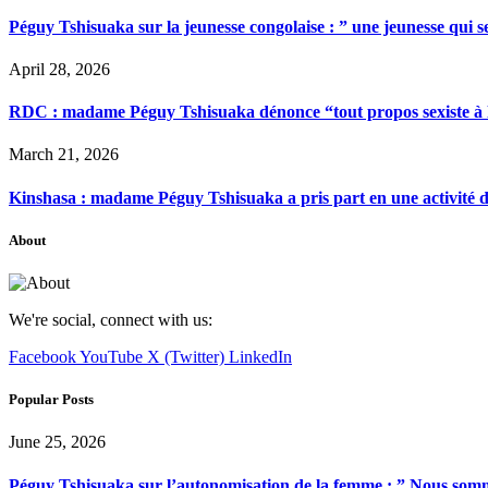
Péguy Tshisuaka sur la jeunesse congolaise : ” une jeunesse qui 
April 28, 2026
RDC : madame Péguy Tshisuaka dénonce “tout propos sexiste à l’é
March 21, 2026
Kinshasa : madame Péguy Tshisuaka a pris part en une activité 
About
We're social, connect with us:
Facebook
YouTube
X (Twitter)
LinkedIn
Popular Posts
June 25, 2026
Péguy Tshisuaka sur l’autonomisation de la femme : ” Nous somme