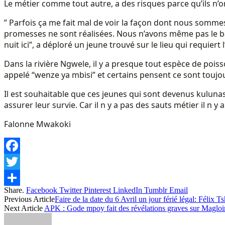
Le métier comme tout autre, a des risques parce qu’ils n’o
” Parfois ça me fait mal de voir la façon dont nous sommes
promesses ne sont réalisées. Nous n’avons même pas le 
nuit ici”, a déploré un jeune trouvé sur le lieu qui requiert
Dans la rivière Ngwele, il y a presque tout espèce de poiss
appelé “wenze ya mbisi” et certains pensent ce sont toujo
Il est souhaitable que ces jeunes qui sont devenus kulunas
assurer leur survie. Car il n y a pas des sauts métier il n y
Falonne Mwakoki
Facebook
Twitter
Share.
Facebook
Twitter
Pinterest
LinkedIn
Tumblr
Email
Share
Previous Article
Faire de la date du 6 Avril un jour férié légal: Félix
Next Article
APK : Gode mpoy fait des révélations graves sur Magloi