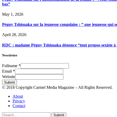
bas”
May 1, 2026
Péguy Tshisuaka sur la jeunesse congolaise : ” une jeunesse qui 
April 28, 2026
RDC : madame Péguy Tshisuaka dénonce “tout propos sexiste à l’é
Newsletter
Fullname
*
Email
*
Website
Submit
© 2018 Copyright Carmel Media Magazine – All Rights Reserved.
About
Privacy
Contact
Submit