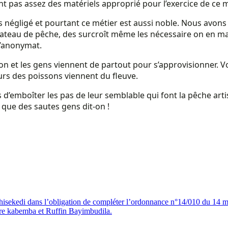
nt pas assez des matériels approprié pour l’exercice de ce m
 négligé et pourtant ce métier est aussi noble. Nous avons e
bateau de pêche, des surcroît même les nécessaire on en 
 l’anonymat.
on et les gens viennent de partout pour s’approvisionner. Vo
urs des poissons viennent du fleuve.
 d’emboîter les pas de leur semblable qui font la pêche art
 a que des sautes gens dit-on !
 Tshisekedi dans l’obligation de compléter l’ordonnance n°14/010 du 14 
re kabemba et Ruffin Bayimbudila.