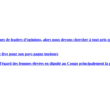
s de leaders d’opinions, alors nous devons chercher à tout prix qu
se lève pour son pays gagne toujours
gard des femmes élevées en dignité au Congo principalement la pre