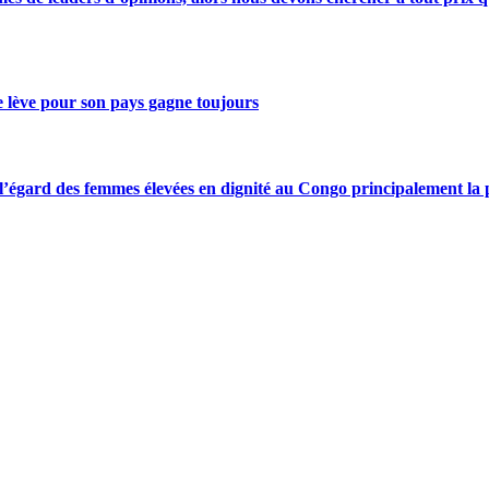
se lève pour son pays gagne toujours
gard des femmes élevées en dignité au Congo principalement la pre