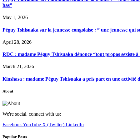
bas”
May 1, 2026
Péguy Tshisuaka sur la jeunesse congolaise : ” une jeunesse qui 
April 28, 2026
RDC : madame Péguy Tshisuaka dénonce “tout propos sexiste à l’é
March 21, 2026
Kinshasa : madame Péguy Tshisuaka a pris part en une activité 
About
We're social, connect with us:
Facebook
YouTube
X (Twitter)
LinkedIn
Popular Posts