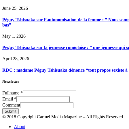
June 25, 2026
Péguy Tshisuaka sur l’autonomisation de la femme : ” Nous somme
bas”
May 1, 2026
Péguy Tshisuaka sur la jeunesse congolaise : ” une jeunesse qui 
April 28, 2026
RDC : madame Péguy Tshisuaka dénonce “tout propos sexiste à l’é
Newsletter
Fullname
*
Email
*
Comment
Submit
© 2018 Copyright Carmel Media Magazine – All Rights Reserved.
About