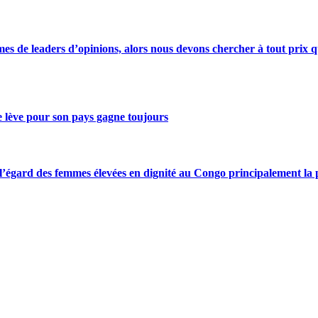
s de leaders d’opinions, alors nous devons chercher à tout prix qu
se lève pour son pays gagne toujours
gard des femmes élevées en dignité au Congo principalement la pre