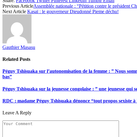
Share.
Facebook
Twitter
Pinterest
LinkedIn
Tumblr
Email
Share
Previous Article
Assemblée nationale : “Pétition contre le président C
Next Article
Kasaï : le gouverneur Dieudonné Pieme déchu!
Gauthier Masasu
Related
Posts
Péguy Tshisuaka sur l’autonomisation de la femme : ” Nous somme
bas”
Péguy Tshisuaka sur la jeunesse congolaise : ” une jeunesse qui 
RDC : madame Péguy Tshisuaka dénonce “tout propos sexiste à l’é
Leave A Reply