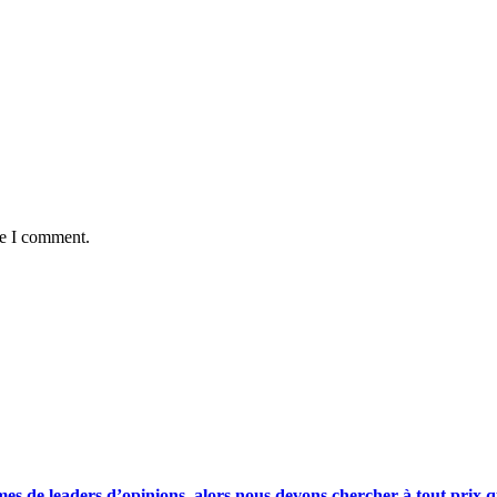
me I comment.
s de leaders d’opinions, alors nous devons chercher à tout prix qu