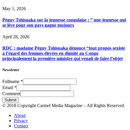
May 1, 2026
Péguy Tshisuaka sur la jeunesse congolaise : ” une jeunesse qui
se lève pour son pays gagne toujours
April 28, 2026
RDC : madame Péguy Tshisuaka dénonce “tout propos sexiste
à l’égard des femmes élevées en dignité au Congo
principalement la première ministre qui venait de faire l’objet
Newsletter
Fullname
*
Email
*
Comment
Submit
© 2018 Copyright Carmel Media Magazine – All Rights Reserved.
About
Privacy
Contact