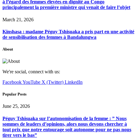
à l’égard des femmes élevées en dignité au Congo
principalement la première ministre qui venait de faire l’objet
March 21, 2026
Kinshasa : madame Péguy Tshisuaka a pris part en une activité
de sensibilisation des femmes à Bandalungwa
About
We're social, connect with us:
Facebook
YouTube
X (Twitter)
LinkedIn
Popular Posts
June 25, 2026
Péguy Tshisuaka sur l’autonomisation de la femme : ” Nous
sommes de leaders d’opinions, alors nous devons chercher à
tout prix que notre entourage soit autonome pour ne pas nous
tirer vers le bas”