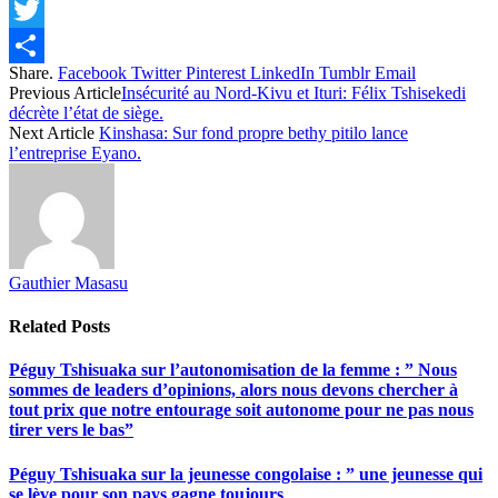
Facebook
Twitter
Share.
Facebook
Twitter
Pinterest
LinkedIn
Tumblr
Email
Share
Previous Article
Insécurité au Nord-Kivu et Ituri: Félix Tshisekedi
décrète l’état de siège.
Next Article
Kinshasa: Sur fond propre bethy pitilo lance
l’entreprise Eyano.
Gauthier Masasu
Related
Posts
Péguy Tshisuaka sur l’autonomisation de la femme : ” Nous
sommes de leaders d’opinions, alors nous devons chercher à
tout prix que notre entourage soit autonome pour ne pas nous
tirer vers le bas”
Péguy Tshisuaka sur la jeunesse congolaise : ” une jeunesse qui
se lève pour son pays gagne toujours