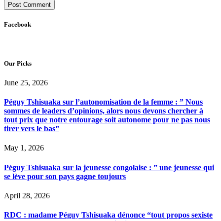
Facebook
Our Picks
June 25, 2026
Péguy Tshisuaka sur l’autonomisation de la femme : ” Nous
sommes de leaders d’opinions, alors nous devons chercher à
tout prix que notre entourage soit autonome pour ne pas nous
tirer vers le bas”
May 1, 2026
Péguy Tshisuaka sur la jeunesse congolaise : ” une jeunesse qui
se lève pour son pays gagne toujours
April 28, 2026
RDC : madame Péguy Tshisuaka dénonce “tout propos sexiste