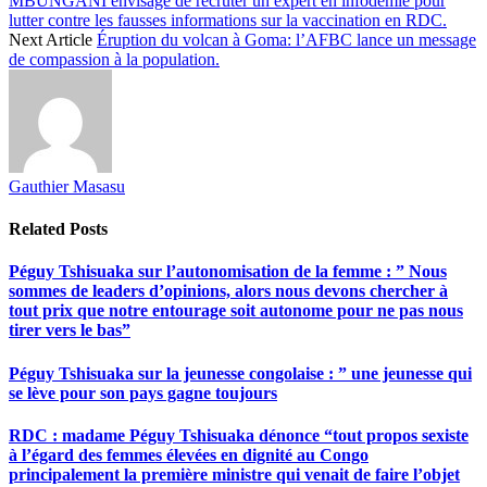
MBUNGANI envisage de recruter un expert en infodémie pour
lutter contre les fausses informations sur la vaccination en RDC.
Next Article
Éruption du volcan à Goma: l’AFBC lance un message
de compassion à la population.
Gauthier Masasu
Related
Posts
Péguy Tshisuaka sur l’autonomisation de la femme : ” Nous
sommes de leaders d’opinions, alors nous devons chercher à
tout prix que notre entourage soit autonome pour ne pas nous
tirer vers le bas”
Péguy Tshisuaka sur la jeunesse congolaise : ” une jeunesse qui
se lève pour son pays gagne toujours
RDC : madame Péguy Tshisuaka dénonce “tout propos sexiste
à l’égard des femmes élevées en dignité au Congo
principalement la première ministre qui venait de faire l’objet