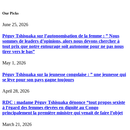
Our Picks
June 25, 2026
Péguy Tshisuaka sur l’autonomisation de la femme : ” Nous
sommes de leaders d’opinions, alors nous devons chercher à
tout prix que notre entourage soit autonome pour ne pas nous
tirer vers le bas”
May 1, 2026
Péguy Tshisuaka sur la jeunesse congolaise : ” une jeunesse qui
se lève pour son pays gagne toujours
April 28, 2026
RDC : madame Péguy Tshisuaka dénonce “tout propos sexiste
à l’égard des femmes élevées en dignité au Congo
principalement la première ministre qui venait de faire l’objet
March 21, 2026