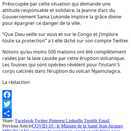
Préoccupée par cette situation qui demande une
attitude responsable et solidaire, la Jeanne d’arc du
Gouvernement Sama Lukonde implore la grâce divine
pour épargner ce danger de la ville.
“Que Dieu veille sur vous et sur le Congo et j’implore
toute sa protection” a t-elle lâché sur son compte Twitter.
Notons qu’au moins 500 maisons ont été complètement
rasées par la lave causée par cette éruption volcanique.
Les fouines qui sont opérées révèlent pour l’instant 5
corps calcinés dans l’éruption du volcan Nyamulagira.
La rédaction
Facebook
Twitter
Share.
Facebook
Twitter
Pinterest
LinkedIn
Tumblr
Email
Share
Previous Article
COVID-19 : le Ministre de la Santé Jean-Jacques