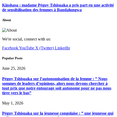
Kinshasa : madame Péguy Tshisuaka a pris part en une activité
de sensibilisation des femmes à Bandalungwa
About
We're social, connect with us:
Facebook
YouTube
X (Twitter)
LinkedIn
Popular Posts
June 25, 2026
Péguy Tshisuaka sur l’autonomisation de la femme : ” Nous
sommes de leaders d’opinions, alors nous devons chercher à
tout prix que notre entourage soit autonome pour ne pas nous
tirer vers le bas”
May 1, 2026
Péguy Tshisuaka sur la jeunesse congolaise : ” une jeunesse qui