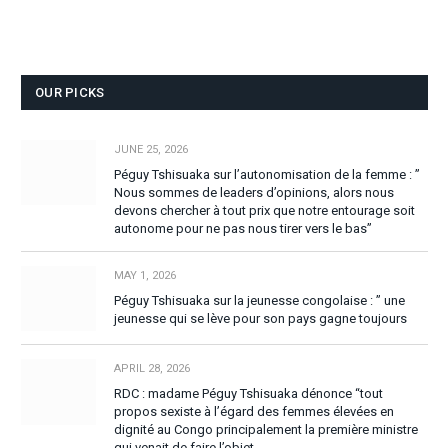
OUR PICKS
JUNE 25, 2026
Péguy Tshisuaka sur l’autonomisation de la femme : ”
Nous sommes de leaders d’opinions, alors nous
devons chercher à tout prix que notre entourage soit
autonome pour ne pas nous tirer vers le bas”
MAY 1, 2026
Péguy Tshisuaka sur la jeunesse congolaise : ” une
jeunesse qui se lève pour son pays gagne toujours
APRIL 28, 2026
RDC : madame Péguy Tshisuaka dénonce “tout
propos sexiste à l’égard des femmes élevées en
dignité au Congo principalement la première ministre
qui venait de faire l’objet