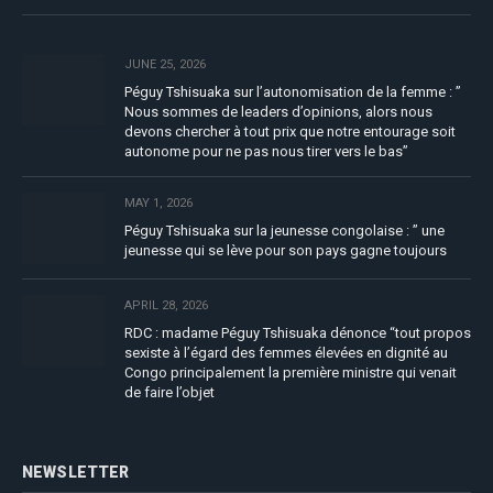
JUNE 25, 2026
Péguy Tshisuaka sur l’autonomisation de la femme : ”
Nous sommes de leaders d’opinions, alors nous
devons chercher à tout prix que notre entourage soit
autonome pour ne pas nous tirer vers le bas”
MAY 1, 2026
Péguy Tshisuaka sur la jeunesse congolaise : ” une
jeunesse qui se lève pour son pays gagne toujours
APRIL 28, 2026
RDC : madame Péguy Tshisuaka dénonce “tout propos
sexiste à l’égard des femmes élevées en dignité au
Congo principalement la première ministre qui venait
de faire l’objet
NEWSLETTER