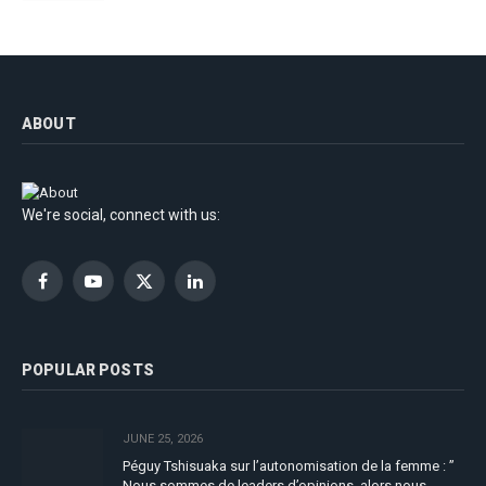
ABOUT
We're social, connect with us:
Facebook
YouTube
X
LinkedIn
(Twitter)
POPULAR POSTS
JUNE 25, 2026
Péguy Tshisuaka sur l’autonomisation de la femme : ”
Nous sommes de leaders d’opinions, alors nous