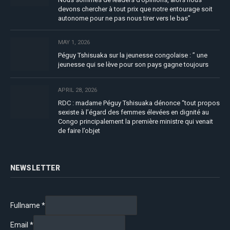
devons chercher à tout prix que notre entourage soit
autonome pour ne pas nous tirer vers le bas”
MAY 1, 2026
Péguy Tshisuaka sur la jeunesse congolaise : ” une
jeunesse qui se lève pour son pays gagne toujours
APRIL 28, 2026
RDC : madame Péguy Tshisuaka dénonce “tout propos
sexiste à l’égard des femmes élevées en dignité au
Congo principalement la première ministre qui venait
de faire l’objet
NEWSLETTER
Fullname
*
Email
*