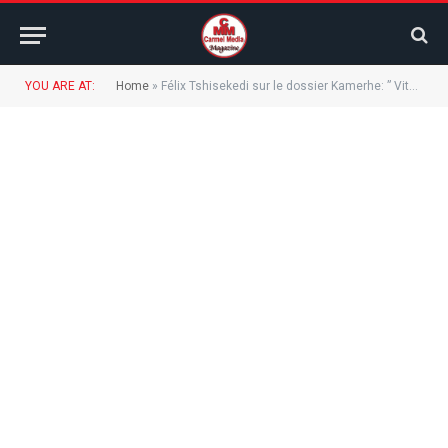
YOU ARE AT:
Home
»
Félix Tshisekedi sur le dossier Kamerhe: ” Vital Kamerhe c’est mon frère et ce qui lui arrive m’affecte. Je suis convaincu qu’il jouera encore un rôle dans ce pays.