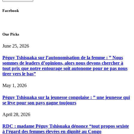
Facebook
Our Picks
June 25, 2026
Péguy Tshisuaka sur l’autonomisation de la femme : ” Nous
sommes de leaders d’opinions, alors nous devons chercher à
tout prix que notre entourage soit autonome pour ne pas nous
tirer vers le bas”
May 1, 2026
Péguy Tshisuaka sur la jeunesse congolaise : ” une jeunesse qui
se lève pour son pays gagne toujours
April 28, 2026
RDC : madame Péguy Tshisuaka dénonce “tout propos sexiste
à l’égard des femmes élevées en dignité au Congo