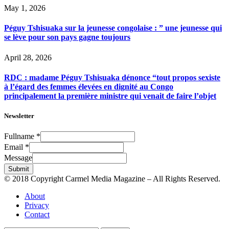
May 1, 2026
Péguy Tshisuaka sur la jeunesse congolaise : ” une jeunesse qui
se lève pour son pays gagne toujours
April 28, 2026
RDC : madame Péguy Tshisuaka dénonce “tout propos sexiste
à l’égard des femmes élevées en dignité au Congo
principalement la première ministre qui venait de faire l’objet
Newsletter
Fullname
*
Email
*
Message
Submit
© 2018 Copyright Carmel Media Magazine – All Rights Reserved.
About
Privacy
Contact