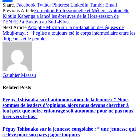
Share.
Facebook
Twitter
Pinterest
LinkedIn
Tumblr
Email
Share
Previous Article
Formation Professionnelle et Métiers :Antoinette
Kipulu Kabenga a lancé les épreuves de la Hors-session de
l’ENFEP à Bukavu au Sud -Kivu.
Next Article
Adolphe Muzito sur la profanation des églises de
Mbuji-mayi : ” l’église a toujours été le corps intermédiaire entre les
dirigeants et le peuple.
Gauthier Masasu
Related
Posts
Péguy Tshisuaka sur l’autonomisation de la femme : ” Nous
sommes de leaders d’opinions, alors nous devons chercher à
tout prix que notre entourage soit autonome pour ne pas nous
tirer vers le bas”
Péguy Tshisuaka sur la jeunesse congolaise : ” une jeunesse qui
se lève pour son pays gagne toujours