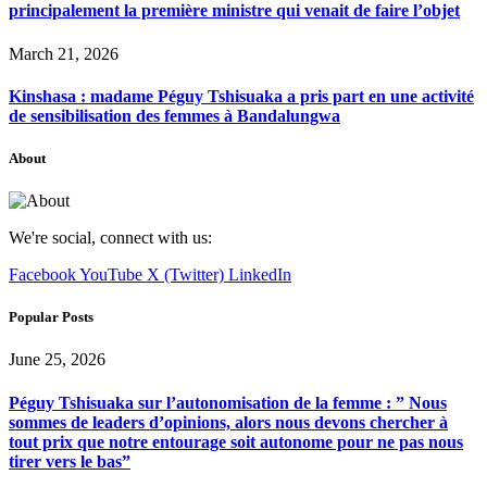
principalement la première ministre qui venait de faire l’objet
March 21, 2026
Kinshasa : madame Péguy Tshisuaka a pris part en une activité
de sensibilisation des femmes à Bandalungwa
About
We're social, connect with us:
Facebook
YouTube
X (Twitter)
LinkedIn
Popular Posts
June 25, 2026
Péguy Tshisuaka sur l’autonomisation de la femme : ” Nous
sommes de leaders d’opinions, alors nous devons chercher à
tout prix que notre entourage soit autonome pour ne pas nous
tirer vers le bas”