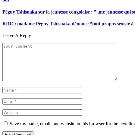
Péguy Tshisuaka sur la jeunesse congolaise : ” une jeunesse qui 
RDC : madame Péguy Tshisuaka dénonce “tout propos sexiste à l’é
Leave A Reply
Save my name, email, and website in this browser for the next ti