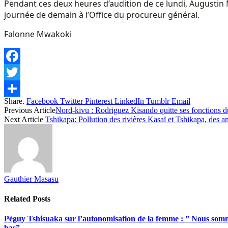
Pendant ces deux heures d’audition de ce lundi, Augustin M
journée de demain à l’Office du procureur général.
Falonne Mwakoki
Facebook
Twitter
Share.
Facebook
Twitter
Pinterest
LinkedIn
Tumblr
Email
Share
Previous Article
Nord-kivu : Rodriguez Kisando quitte ses fonctions du
Next Article
Tshikapa: Pollution des rivières Kasaï et Tshikapa, des 
Gauthier Masasu
Related
Posts
Péguy Tshisuaka sur l’autonomisation de la femme : ” Nous somme
bas”