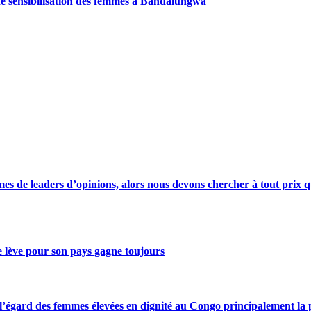
de sensibilisation des femmes à Bandalungwa
s de leaders d’opinions, alors nous devons chercher à tout prix qu
se lève pour son pays gagne toujours
gard des femmes élevées en dignité au Congo principalement la pre