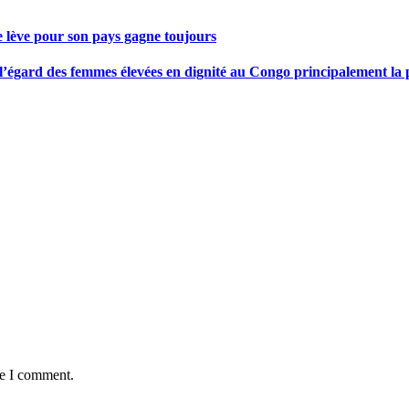
se lève pour son pays gagne toujours
gard des femmes élevées en dignité au Congo principalement la pre
me I comment.