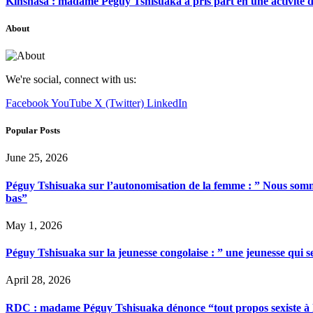
Kinshasa : madame Péguy Tshisuaka a pris part en une activité 
About
We're social, connect with us:
Facebook
YouTube
X (Twitter)
LinkedIn
Popular Posts
June 25, 2026
Péguy Tshisuaka sur l’autonomisation de la femme : ” Nous somme
bas”
May 1, 2026
Péguy Tshisuaka sur la jeunesse congolaise : ” une jeunesse qui 
April 28, 2026
RDC : madame Péguy Tshisuaka dénonce “tout propos sexiste à l’é