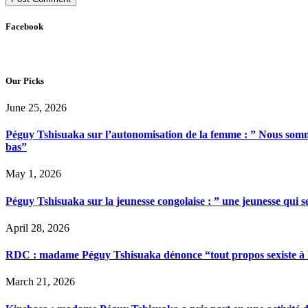
Facebook
Our Picks
June 25, 2026
Péguy Tshisuaka sur l’autonomisation de la femme : ” Nous somme
bas”
May 1, 2026
Péguy Tshisuaka sur la jeunesse congolaise : ” une jeunesse qui 
April 28, 2026
RDC : madame Péguy Tshisuaka dénonce “tout propos sexiste à l’é
March 21, 2026