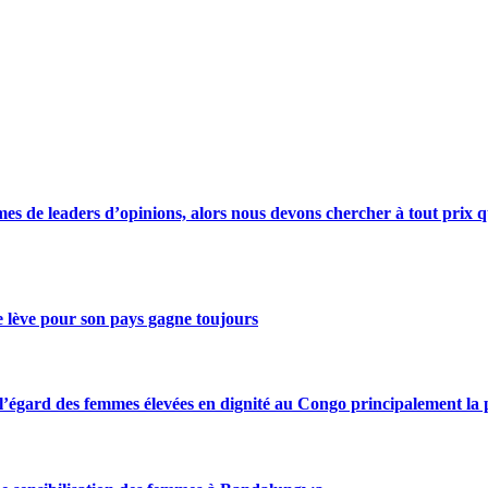
s de leaders d’opinions, alors nous devons chercher à tout prix qu
se lève pour son pays gagne toujours
gard des femmes élevées en dignité au Congo principalement la pre