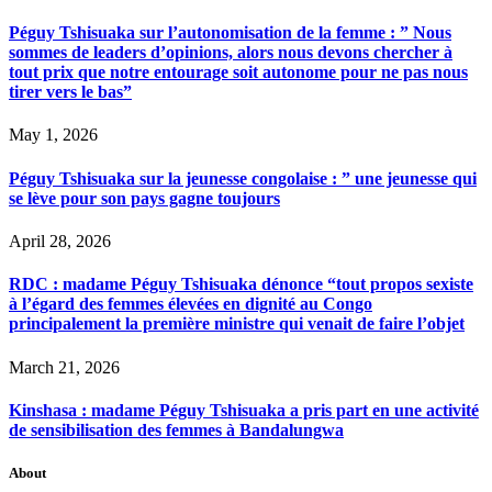
Péguy Tshisuaka sur l’autonomisation de la femme : ” Nous
sommes de leaders d’opinions, alors nous devons chercher à
tout prix que notre entourage soit autonome pour ne pas nous
tirer vers le bas”
May 1, 2026
Péguy Tshisuaka sur la jeunesse congolaise : ” une jeunesse qui
se lève pour son pays gagne toujours
April 28, 2026
RDC : madame Péguy Tshisuaka dénonce “tout propos sexiste
à l’égard des femmes élevées en dignité au Congo
principalement la première ministre qui venait de faire l’objet
March 21, 2026
Kinshasa : madame Péguy Tshisuaka a pris part en une activité
de sensibilisation des femmes à Bandalungwa
About