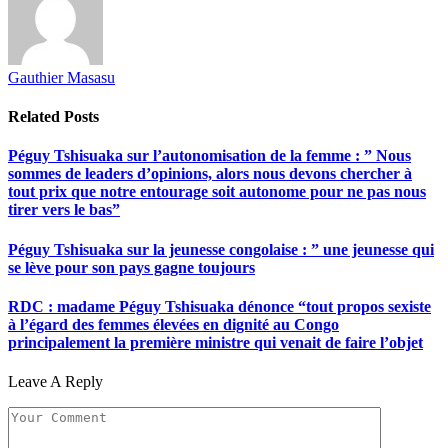
Gauthier Masasu
Related
Posts
Péguy Tshisuaka sur l’autonomisation de la femme : ” Nous
sommes de leaders d’opinions, alors nous devons chercher à
tout prix que notre entourage soit autonome pour ne pas nous
tirer vers le bas”
Péguy Tshisuaka sur la jeunesse congolaise : ” une jeunesse qui
se lève pour son pays gagne toujours
RDC : madame Péguy Tshisuaka dénonce “tout propos sexiste
à l’égard des femmes élevées en dignité au Congo
principalement la première ministre qui venait de faire l’objet
Leave A Reply