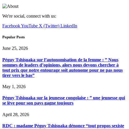
We're social, connect with us:
Facebook
YouTube
X (Twitter)
LinkedIn
Popular Posts
June 25, 2026
Péguy Tshisuaka sur l’autonomisation de la femme : ” Nous
sommes de leaders d’opinions, alors nous devons chercher à
tout prix que notre entourage soit autonome pour ne pas nous
tirer vers le bas”
May 1, 2026
Péguy Tshisuaka sur la jeunesse congolaise : ” une jeunesse qui
se lève pour son pays gagne toujours
April 28, 2026
RDC : madame Péguy Tshisuaka dénonce “tout propos sexiste