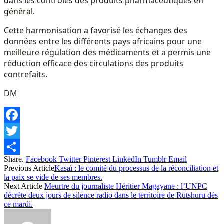
dans les contrôles des produits pharmaceutiques en
général.
Cette harmonisation a favorisé les échanges des
données entre les différents pays africains pour une
meilleure régulation des médicaments et a permis une
réduction efficace des circulations des produits
contrefaits.
DM
Facebook
Twitter
Share.
Facebook
Twitter
Pinterest
LinkedIn
Tumblr
Email
Share
Previous Article
Kasaï : le comité du processus de la réconciliation et
la paix se vide de ses membres.
Next Article
Meurtre du journaliste Héritier Magayane : l’UNPC
décrète deux jours de silence radio dans le territoire de Rutshuru dès
ce mardi.