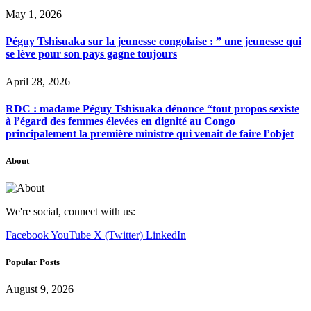
May 1, 2026
Péguy Tshisuaka sur la jeunesse congolaise : ” une jeunesse qui
se lève pour son pays gagne toujours
April 28, 2026
RDC : madame Péguy Tshisuaka dénonce “tout propos sexiste
à l’égard des femmes élevées en dignité au Congo
principalement la première ministre qui venait de faire l’objet
About
We're social, connect with us:
Facebook
YouTube
X (Twitter)
LinkedIn
Popular Posts
August 9, 2026