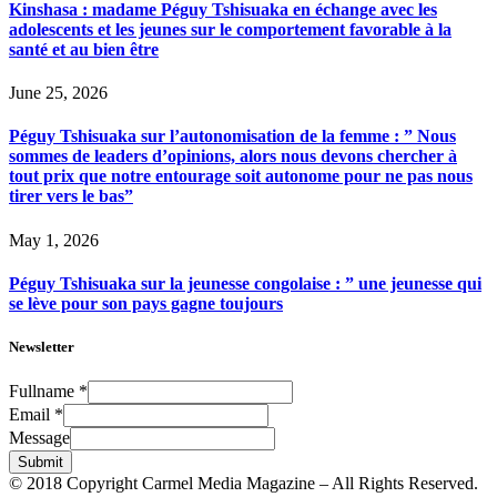
Kinshasa : madame Péguy Tshisuaka en échange avec les
adolescents et les jeunes sur le comportement favorable à la
santé et au bien être
June 25, 2026
Péguy Tshisuaka sur l’autonomisation de la femme : ” Nous
sommes de leaders d’opinions, alors nous devons chercher à
tout prix que notre entourage soit autonome pour ne pas nous
tirer vers le bas”
May 1, 2026
Péguy Tshisuaka sur la jeunesse congolaise : ” une jeunesse qui
se lève pour son pays gagne toujours
Newsletter
Fullname
*
Email
*
Message
Submit
© 2018 Copyright Carmel Media Magazine – All Rights Reserved.