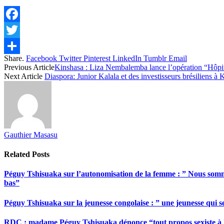
Facebook
Twitter
Share.
Facebook
Twitter
Pinterest
LinkedIn
Tumblr
Email
Share
Previous Article
Kinshasa : Liza Nembalemba lance l’opération “Hôpi
Next Article
Diaspora: Junior Kalala et des investisseurs brésiliens à 
Gauthier Masasu
Related
Posts
Péguy Tshisuaka sur l’autonomisation de la femme : ” Nous somme
bas”
Péguy Tshisuaka sur la jeunesse congolaise : ” une jeunesse qui 
RDC : madame Péguy Tshisuaka dénonce “tout propos sexiste à l’é