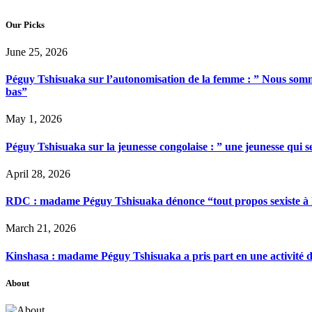
Our Picks
June 25, 2026
Péguy Tshisuaka sur l’autonomisation de la femme : ” Nous somme
bas”
May 1, 2026
Péguy Tshisuaka sur la jeunesse congolaise : ” une jeunesse qui 
April 28, 2026
RDC : madame Péguy Tshisuaka dénonce “tout propos sexiste à l’é
March 21, 2026
Kinshasa : madame Péguy Tshisuaka a pris part en une activité 
About