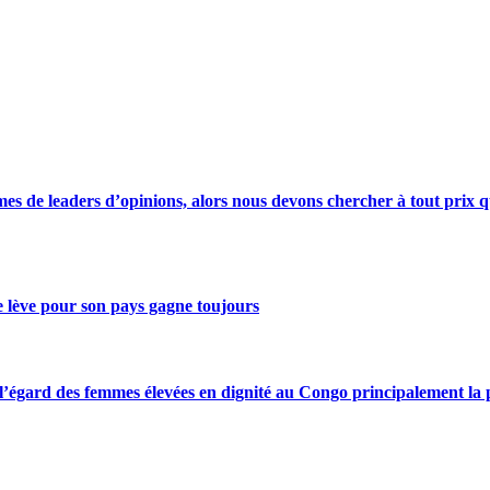
s de leaders d’opinions, alors nous devons chercher à tout prix qu
se lève pour son pays gagne toujours
gard des femmes élevées en dignité au Congo principalement la pre