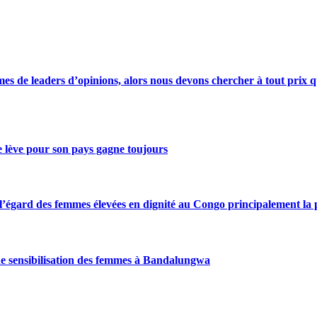
s de leaders d’opinions, alors nous devons chercher à tout prix qu
se lève pour son pays gagne toujours
gard des femmes élevées en dignité au Congo principalement la pre
de sensibilisation des femmes à Bandalungwa