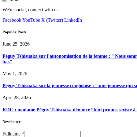
We're social, connect with us:
Facebook
YouTube
X (Twitter)
LinkedIn
Popular Posts
June 25, 2026
Péguy Tshisuaka sur l’autonomisation de la femme : ” Nous somme
bas”
May 1, 2026
Péguy Tshisuaka sur la jeunesse congolaise : ” une jeunesse qui 
April 28, 2026
RDC : madame Péguy Tshisuaka dénonce “tout propos sexiste à l’é
Newsletter
Fullname
*