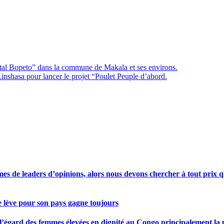
tal Bopeto” dans la commune de Makala et ses environs.
Kinshasa pour lancer le projet “Poulet Peuple d’abord.
s de leaders d’opinions, alors nous devons chercher à tout prix qu
se lève pour son pays gagne toujours
gard des femmes élevées en dignité au Congo principalement la pre