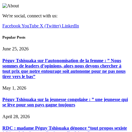
We're social, connect with us:
Facebook
YouTube
X (Twitter)
LinkedIn
Popular Posts
June 25, 2026
Péguy Tshisuaka sur l’autonomisation de la femme : ” Nous
sommes de leaders d’opinions, alors nous devons chercher à
tout prix que notre entourage soit autonome pour ne pas nous
tirer vers le bas”
May 1, 2026
Péguy Tshisuaka sur la jeunesse congolaise : ” une jeunesse qui
se lève pour son pays gagne toujours
April 28, 2026
RDC : madame Péguy Tshisuaka dénonce “tout propos sexiste