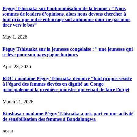
Péguy Tshisuaka sur l’autonomisation de la femme : ” Nous
sommes de leaders d’opinions, alors nous devons chercher à
tout prix que notre entourage soit autonome pour ne pas nous
tirer vers le bas”
May 1, 2026
Péguy Tshisuaka sur la jeunesse congolaise : ” une jeunesse qui
se lève pour son pays gagne toujours
April 28, 2026
RDC : madame Péguy Tshisuaka dénonce “tout propos sexiste
à l’égard des femmes élevées en dignité au Congo
principalement la première ministre qui venait de faire l’objet
March 21, 2026
Kinshasa : madame Péguy Tshisuaka a pris part en une activité
de sensibilisation des femmes à Bandalungwa
About