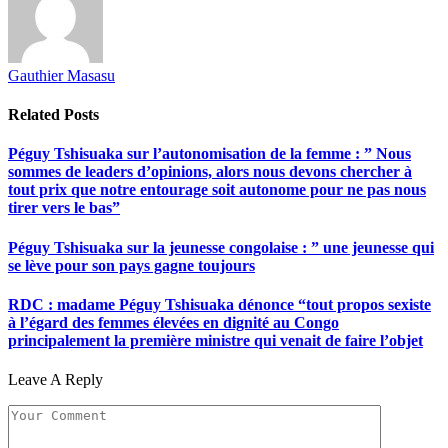
Gauthier Masasu
Related
Posts
Péguy Tshisuaka sur l’autonomisation de la femme : ” Nous
sommes de leaders d’opinions, alors nous devons chercher à
tout prix que notre entourage soit autonome pour ne pas nous
tirer vers le bas”
Péguy Tshisuaka sur la jeunesse congolaise : ” une jeunesse qui
se lève pour son pays gagne toujours
RDC : madame Péguy Tshisuaka dénonce “tout propos sexiste
à l’égard des femmes élevées en dignité au Congo
principalement la première ministre qui venait de faire l’objet
Leave A Reply