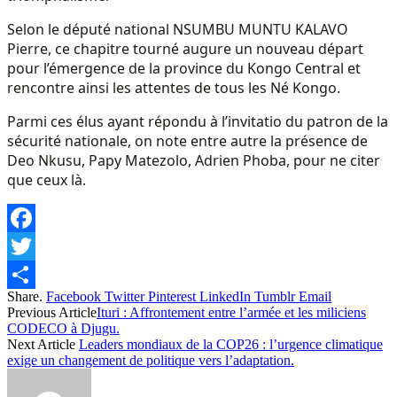
Selon le député national NSUMBU MUNTU KALAVO
Pierre, ce chapitre tourné augure un nouveau départ
pour l’émergence de la province du Kongo Central et
rencontre ainsi les attentes de tous les Né Kongo.
Parmi ces élus ayant répondu à l’invitatio du patron de la
sécurité nationale, on note entre autre la présence de
Deo Nkusu, Papy Matezolo, Adrien Phoba, pour ne citer
que ceux là.
Facebook
Twitter
Share.
Facebook
Twitter
Pinterest
LinkedIn
Tumblr
Email
Share
Previous Article
Ituri : Affrontement entre l’armée et les miliciens
CODECO à Djugu.
Next Article
Leaders mondiaux de la COP26 : l’urgence climatique
exige un changement de politique vers l’adaptation.