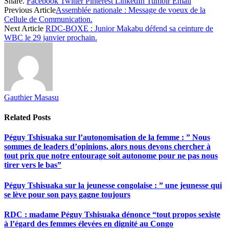
Share.
Facebook
Twitter
Pinterest
LinkedIn
Tumblr
Email
Share
Previous Article
Assemblée nationale : Message de voeux de la
Cellule de Communication.
Next Article
RDC-BOXE : Junior Makabu défend sa ceinture de
WBC le 29 janvier prochain.
Gauthier Masasu
Related
Posts
Péguy Tshisuaka sur l’autonomisation de la femme : ” Nous
sommes de leaders d’opinions, alors nous devons chercher à
tout prix que notre entourage soit autonome pour ne pas nous
tirer vers le bas”
Péguy Tshisuaka sur la jeunesse congolaise : ” une jeunesse qui
se lève pour son pays gagne toujours
RDC : madame Péguy Tshisuaka dénonce “tout propos sexiste
à l’égard des femmes élevées en dignité au Congo