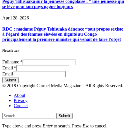
Péguy Tshisuaka sur la jeunesse congolaise : ” une jeunesse qui
se lève pour son pays gagne toujours
April 28, 2026
RDC : madame Péguy Tshisuaka dénonce “tout propos sexiste
à l’égard des femmes élevées en dignité au Congo
principalement la première ministre qui venait de faire l’objet
Newsletter
Fullname
*
Email
*
Email
Submit
© 2018 Copyright Carmel Media Magazine – All Rights Reserved.
About
Privacy
Contact
Submit
Type above and press
Enter
to search. Press
Esc
to cancel.