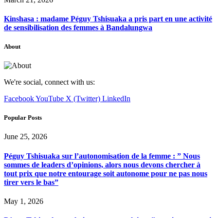
Kinshasa : madame Péguy Tshisuaka a pris part en une activité
de sensibilisation des femmes à Bandalungwa
About
We're social, connect with us:
Facebook
YouTube
X (Twitter)
LinkedIn
Popular Posts
June 25, 2026
Péguy Tshisuaka sur l’autonomisation de la femme : ” Nous
sommes de leaders d’opinions, alors nous devons chercher à
tout prix que notre entourage soit autonome pour ne pas nous
tirer vers le bas”
May 1, 2026