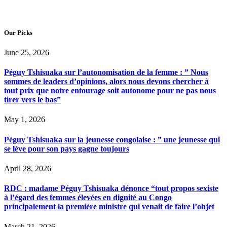
Our Picks
June 25, 2026
Péguy Tshisuaka sur l’autonomisation de la femme : ” Nous
sommes de leaders d’opinions, alors nous devons chercher à
tout prix que notre entourage soit autonome pour ne pas nous
tirer vers le bas”
May 1, 2026
Péguy Tshisuaka sur la jeunesse congolaise : ” une jeunesse qui
se lève pour son pays gagne toujours
April 28, 2026
RDC : madame Péguy Tshisuaka dénonce “tout propos sexiste
à l’égard des femmes élevées en dignité au Congo
principalement la première ministre qui venait de faire l’objet
March 21, 2026