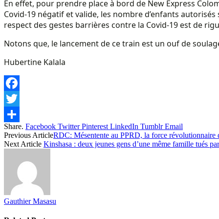
En effet, pour prendre place à bord de New Express Colombe
Covid-19 négatif et valide, les nombre d’enfants autorisés 
respect des gestes barrières contre la Covid-19 est de rigu
Notons que, le lancement de ce train est un ouf de soul
Hubertine Kalala
Facebook
Twitter
Share.
Facebook
Twitter
Pinterest
LinkedIn
Tumblr
Email
Share
Previous Article
RDC: Mésentente au PPRD, la force révolutionnaire du
Next Article
Kinshasa : deux jeunes gens d’une même famille tués par l
Gauthier Masasu