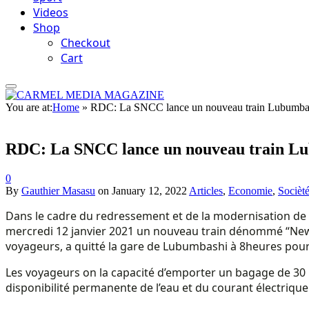
Videos
Shop
Checkout
Cart
You are at:
Home
»
RDC: La SNCC lance un nouveau train Lubumba
RDC: La SNCC lance un nouveau train L
0
By
Gauthier Masasu
on
January 12, 2022
Articles
,
Economie
,
Socièt
Dans le cadre du redressement et de la modernisation de l
mercredi 12 janvier 2021 un nouveau train dénommé “New
voyageurs, a quitté la gare de Lubumbashi à 8heures pour
Les voyageurs on la capacité d’emporter un bagage de 30 kg
disponibilité permanente de l’eau et du courant électrique