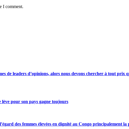
me I comment.
s de leaders d’opinions, alors nous devons chercher à tout prix qu
se lève pour son pays gagne toujours
gard des femmes élevées en dignité au Congo principalement la pre