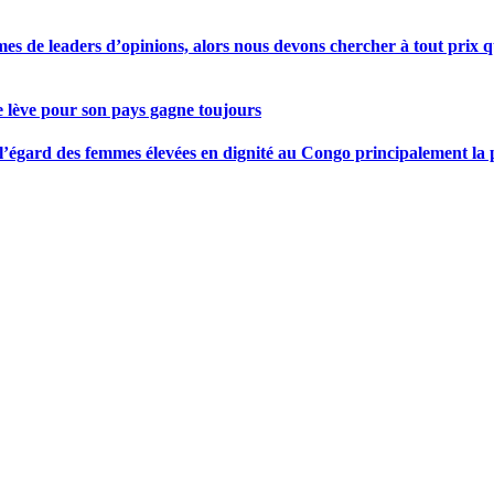
s de leaders d’opinions, alors nous devons chercher à tout prix qu
se lève pour son pays gagne toujours
gard des femmes élevées en dignité au Congo principalement la pre