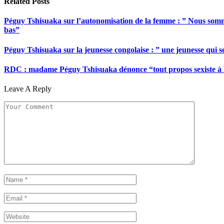
Related
Posts
Péguy Tshisuaka sur l’autonomisation de la femme : ” Nous somme
bas”
Péguy Tshisuaka sur la jeunesse congolaise : ” une jeunesse qui 
RDC : madame Péguy Tshisuaka dénonce “tout propos sexiste à l’é
Leave A Reply