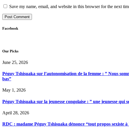
Save my name, email, and website in this browser for the next ti
Facebook
Our Picks
June 25, 2026
Péguy Tshisuaka sur l’autonomisation de la femme : ” Nous somme
bas”
May 1, 2026
Péguy Tshisuaka sur la jeunesse congolaise : ” une jeunesse qui 
April 28, 2026
RDC : madame Péguy Tshisuaka dénonce “tout propos sexiste à l’é