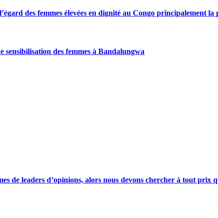
gard des femmes élevées en dignité au Congo principalement la pre
de sensibilisation des femmes à Bandalungwa
s de leaders d’opinions, alors nous devons chercher à tout prix qu