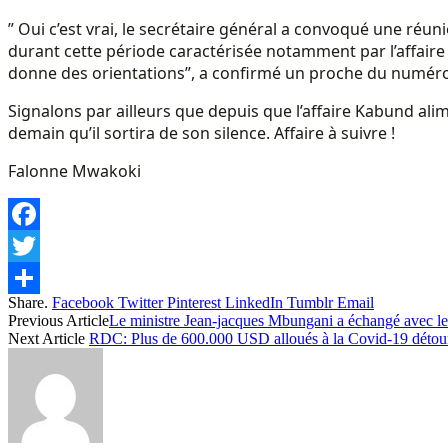
” Oui c’est vrai, le secrétaire général a convoqué une réun
durant cette période caractérisée notamment par l’affaire d
donne des orientations”, a confirmé un proche du numéro 
Signalons par ailleurs que depuis que l’affaire Kabund ali
demain qu’il sortira de son silence. Affaire à suivre !
Falonne Mwakoki
Facebook
Twitter
Share.
Facebook
Twitter
Pinterest
LinkedIn
Tumblr
Email
Share
Previous Article
Le ministre Jean-jacques Mbungani a échangé avec les 
Next Article
RDC: Plus de 600.000 USD alloués à la Covid-19 détou