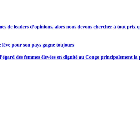
s de leaders d’opinions, alors nous devons chercher à tout prix qu
se lève pour son pays gagne toujours
gard des femmes élevées en dignité au Congo principalement la pre