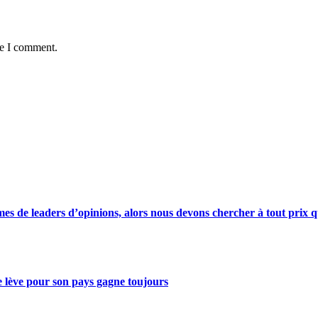
me I comment.
s de leaders d’opinions, alors nous devons chercher à tout prix qu
se lève pour son pays gagne toujours