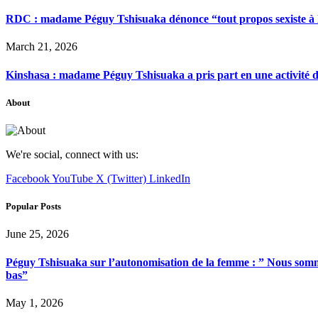
RDC : madame Péguy Tshisuaka dénonce “tout propos sexiste à l’é
March 21, 2026
Kinshasa : madame Péguy Tshisuaka a pris part en une activité 
About
We're social, connect with us:
Facebook
YouTube
X (Twitter)
LinkedIn
Popular Posts
June 25, 2026
Péguy Tshisuaka sur l’autonomisation de la femme : ” Nous somme
bas”
May 1, 2026