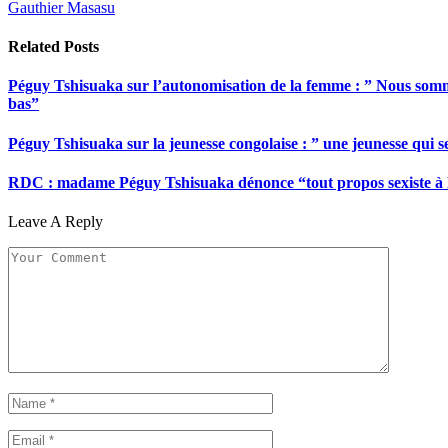
Gauthier Masasu
Related
Posts
Péguy Tshisuaka sur l’autonomisation de la femme : ” Nous somme
bas”
Péguy Tshisuaka sur la jeunesse congolaise : ” une jeunesse qui 
RDC : madame Péguy Tshisuaka dénonce “tout propos sexiste à l’é
Leave A Reply