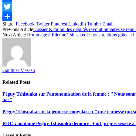
Facebook
Twitter
Share.
Facebook
Twitter
Pinterest
LinkedIn
Tumblr
Email
Share
Previous Article
Dossier Kabund: les députés révolutionnaires se réuni
Next Article
Hommage à Étienne Tshisekedi : nous rendons grâce à l’ét
Gauthier Masasu
Related
Posts
Péguy Tshisuaka sur l’autonomisation de la femme : ” Nous somme
bas”
Péguy Tshisuaka sur la jeunesse congolaise : ” une jeunesse qui 
RDC : madame Péguy Tshisuaka dénonce “tout propos sexiste à l’é
Leave A Reply