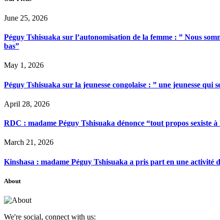
June 25, 2026
Péguy Tshisuaka sur l’autonomisation de la femme : ” Nous somme
bas”
May 1, 2026
Péguy Tshisuaka sur la jeunesse congolaise : ” une jeunesse qui 
April 28, 2026
RDC : madame Péguy Tshisuaka dénonce “tout propos sexiste à l’é
March 21, 2026
Kinshasa : madame Péguy Tshisuaka a pris part en une activité 
About
We're social, connect with us: