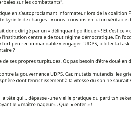
erbales sur les combattants”.
tique en s’autoproclamant informateur lors de la coalition 
e kyrielle de charges : « nous trouvons en lui un véritable d
ait donc dirigé par un « délinquant politique » ! Et c’est ce 
 l’institution centrale de tout régime démocratique. En l’
ort peu recommandable » engager l’UDPS, piloter la task fo
ntaire ?
 de ses propres turpitudes. Or, pas besoin d’être doué en dr
ontre la gouvernance UDPS. Car, mutatis mutandis, les grief
sphère dont l’enrichissement à la vitesse du son ne saurai
t la tête qui… dépasse -une vieille pratique du parti tshisek
yant le « maître-nageur« . Quel « enfer » !