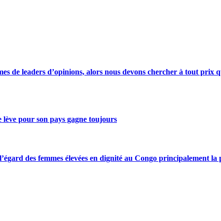
s de leaders d’opinions, alors nous devons chercher à tout prix qu
se lève pour son pays gagne toujours
gard des femmes élevées en dignité au Congo principalement la pre