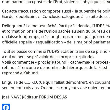
nominations aux postes de l’Etat, violences physiques et v
Cet acte d’accusation comporte aussi « la supercherie poli
Garde républicaine« . Conclusion…logique à la suite de cett
Délinquant ? Le mot est lâché. Parti présidentiel, l’UDPS ét
et formation phare de l’Union sacrée au sein du bureau de
on laissé longtemps, très longtemps même quelqu’un de « f
officielle appelle « requalification » de la majorité parleme
Tout se passe comme si l’UDPS était en train de se plaindre
« nul ne peut se prévaloir de sa propre turpitude« .
Voilà comment le « procès Kabund » cache-mal- le procès c
retenus à l’encontre de nombre de hiérarques de la Fatshi
reproché à Kabund.
En guise de C.Q.F.D. (Ce qu’il fallait démontrer), en coupan
seulement trois ans. Quand les « noyeurs » se noient en no
José NAWEJ/Editeur FORUM DES AS