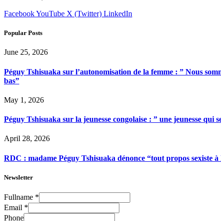
Facebook
YouTube
X (Twitter)
LinkedIn
Popular Posts
June 25, 2026
Péguy Tshisuaka sur l’autonomisation de la femme : ” Nous somme
bas”
May 1, 2026
Péguy Tshisuaka sur la jeunesse congolaise : ” une jeunesse qui 
April 28, 2026
RDC : madame Péguy Tshisuaka dénonce “tout propos sexiste à l’é
Newsletter
Fullname
*
Email
*
Phone