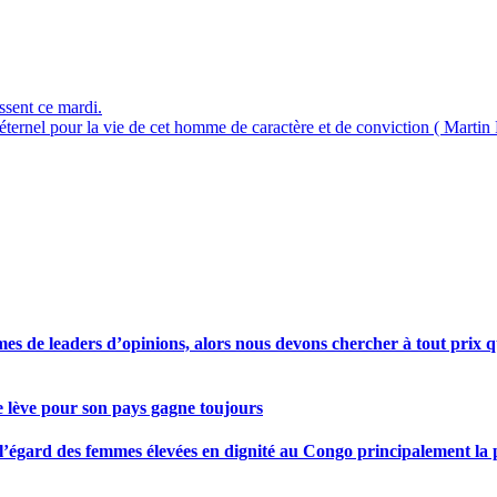
ssent ce mardi.
ernel pour la vie de cet homme de caractère et de conviction ( Martin 
s de leaders d’opinions, alors nous devons chercher à tout prix qu
se lève pour son pays gagne toujours
gard des femmes élevées en dignité au Congo principalement la pre