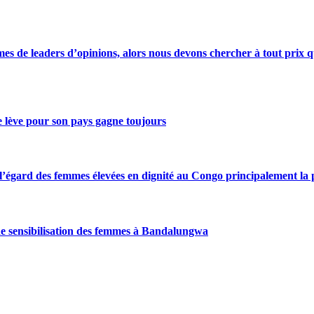
s de leaders d’opinions, alors nous devons chercher à tout prix qu
se lève pour son pays gagne toujours
gard des femmes élevées en dignité au Congo principalement la pre
de sensibilisation des femmes à Bandalungwa