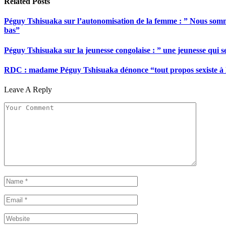
Related
Posts
Péguy Tshisuaka sur l’autonomisation de la femme : ” Nous somme
bas”
Péguy Tshisuaka sur la jeunesse congolaise : ” une jeunesse qui 
RDC : madame Péguy Tshisuaka dénonce “tout propos sexiste à l’é
Leave A Reply