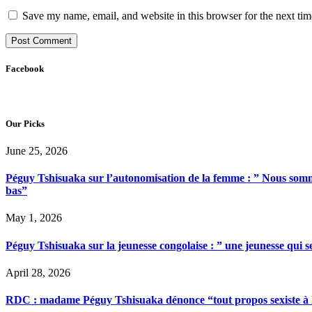
Save my name, email, and website in this browser for the next ti
Facebook
Our Picks
June 25, 2026
Péguy Tshisuaka sur l’autonomisation de la femme : ” Nous somme
bas”
May 1, 2026
Péguy Tshisuaka sur la jeunesse congolaise : ” une jeunesse qui 
April 28, 2026
RDC : madame Péguy Tshisuaka dénonce “tout propos sexiste à l’é