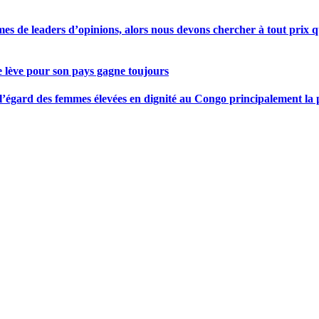
s de leaders d’opinions, alors nous devons chercher à tout prix qu
se lève pour son pays gagne toujours
gard des femmes élevées en dignité au Congo principalement la pre