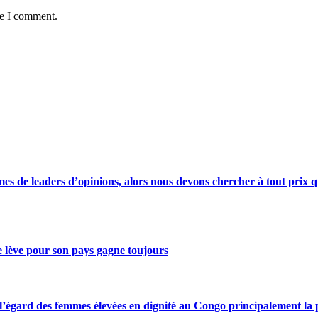
me I comment.
s de leaders d’opinions, alors nous devons chercher à tout prix qu
se lève pour son pays gagne toujours
gard des femmes élevées en dignité au Congo principalement la pre