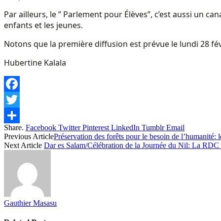
Par ailleurs, le ” Parlement pour Élèves”, c’est aussi un ca
enfants et les jeunes.
Notons que la première diffusion est prévue le lundi 28 fév
Hubertine Kalala
Facebook
Twitter
Share.
Facebook
Twitter
Pinterest
LinkedIn
Tumblr
Email
Share
Previous Article
Préservation des forêts pour le besoin de l’humanit
Next Article
Dar es Salam/Célébration de la Journée du Nil: La RDC
Gauthier Masasu