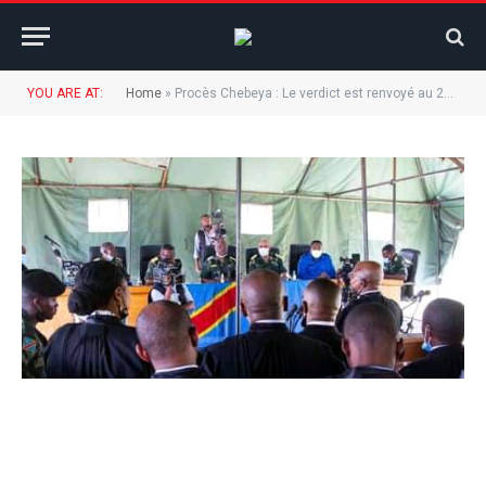
YOU ARE AT:
Home
»
Procès Chebeya : Le verdict est renvoyé au 25 mars prochain.