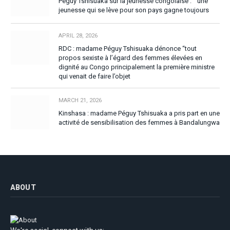
Péguy Tshisuaka sur la jeunesse congolaise : ” une
jeunesse qui se lève pour son pays gagne toujours
APRIL 28, 2026
RDC : madame Péguy Tshisuaka dénonce “tout
propos sexiste à l’égard des femmes élevées en
dignité au Congo principalement la première ministre
qui venait de faire l’objet
MARCH 21, 2026
Kinshasa : madame Péguy Tshisuaka a pris part en une
activité de sensibilisation des femmes à Bandalungwa
ABOUT