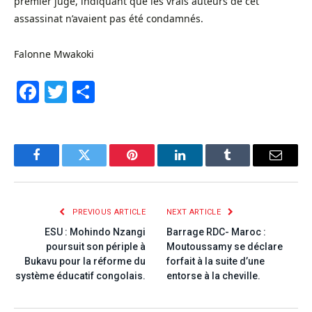
premier juge, indiquant que les vrais auteurs de cet
assassinat n’avaient pas été condamnés.
Falonne Mwakoki
Facebook
Twitter
Share
Facebook
Twitter
Pinterest
LinkedIn
Tumblr
Email
PREVIOUS ARTICLE
NEXT ARTICLE
ESU : Mohindo Nzangi
Barrage RDC- Maroc :
poursuit son périple à
Moutoussamy se déclare
Bukavu pour la réforme du
forfait à la suite d’une
système éducatif congolais.
entorse à la cheville.