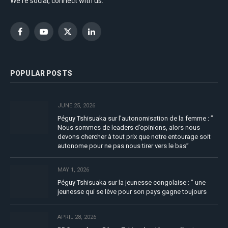
We're social, connect with us:
Facebook
YouTube
X
LinkedIn
(Twitter)
POPULAR POSTS
JUNE 25, 2026
Péguy Tshisuaka sur l’autonomisation de la femme : ”
Nous sommes de leaders d’opinions, alors nous
devons chercher à tout prix que notre entourage soit
autonome pour ne pas nous tirer vers le bas”
MAY 1, 2026
Péguy Tshisuaka sur la jeunesse congolaise : ” une
jeunesse qui se lève pour son pays gagne toujours
APRIL 28, 2026