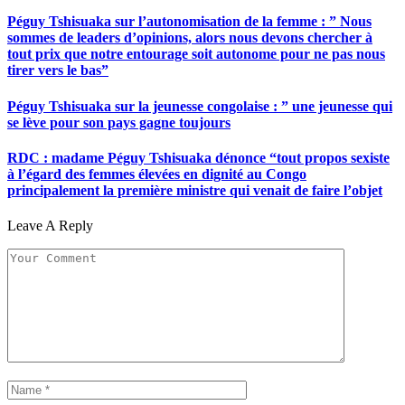
Péguy Tshisuaka sur l’autonomisation de la femme : ” Nous
sommes de leaders d’opinions, alors nous devons chercher à
tout prix que notre entourage soit autonome pour ne pas nous
tirer vers le bas”
Péguy Tshisuaka sur la jeunesse congolaise : ” une jeunesse qui
se lève pour son pays gagne toujours
RDC : madame Péguy Tshisuaka dénonce “tout propos sexiste
à l’égard des femmes élevées en dignité au Congo
principalement la première ministre qui venait de faire l’objet
Leave A Reply