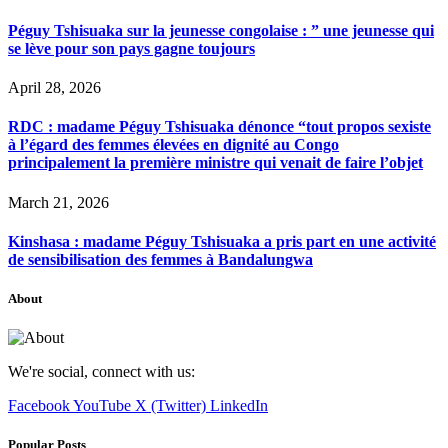
Péguy Tshisuaka sur la jeunesse congolaise : ” une jeunesse qui
se lève pour son pays gagne toujours
April 28, 2026
RDC : madame Péguy Tshisuaka dénonce “tout propos sexiste
à l’égard des femmes élevées en dignité au Congo
principalement la première ministre qui venait de faire l’objet
March 21, 2026
Kinshasa : madame Péguy Tshisuaka a pris part en une activité
de sensibilisation des femmes à Bandalungwa
About
We're social, connect with us:
Facebook
YouTube
X (Twitter)
LinkedIn
Popular Posts