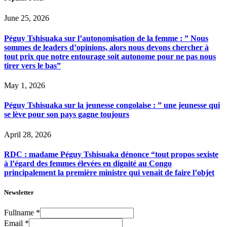
June 25, 2026
Péguy Tshisuaka sur l’autonomisation de la femme : ” Nous
sommes de leaders d’opinions, alors nous devons chercher à
tout prix que notre entourage soit autonome pour ne pas nous
tirer vers le bas”
May 1, 2026
Péguy Tshisuaka sur la jeunesse congolaise : ” une jeunesse qui
se lève pour son pays gagne toujours
April 28, 2026
RDC : madame Péguy Tshisuaka dénonce “tout propos sexiste
à l’égard des femmes élevées en dignité au Congo
principalement la première ministre qui venait de faire l’objet
Newsletter
Fullname
*
Email
*