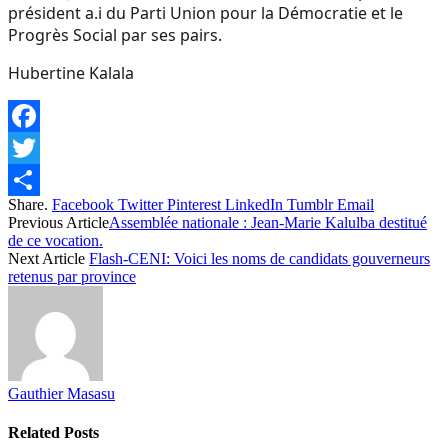
président a.i du Parti Union pour la Démocratie et le
Progrès Social par ses pairs.
Hubertine Kalala
Facebook
Twitter
Share.
Facebook
Twitter
Pinterest
LinkedIn
Tumblr
Email
Share
Previous Article
Assemblée nationale : Jean-Marie Kalulba destitué
de ce vocation.
Next Article
Flash-CENI: Voici les noms de candidats gouverneurs
retenus par province
Gauthier Masasu
Related
Posts