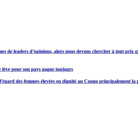
s de leaders d’opinions, alors nous devons chercher à tout prix qu
se lève pour son pays gagne toujours
gard des femmes élevées en dignité au Congo principalement la pre