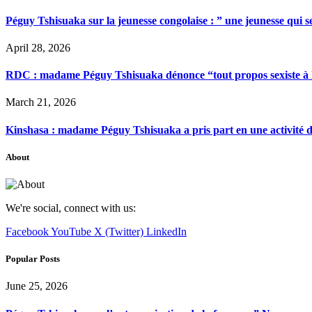
Péguy Tshisuaka sur la jeunesse congolaise : ” une jeunesse qui 
April 28, 2026
RDC : madame Péguy Tshisuaka dénonce “tout propos sexiste à l’é
March 21, 2026
Kinshasa : madame Péguy Tshisuaka a pris part en une activité 
About
We're social, connect with us:
Facebook
YouTube
X (Twitter)
LinkedIn
Popular Posts
June 25, 2026