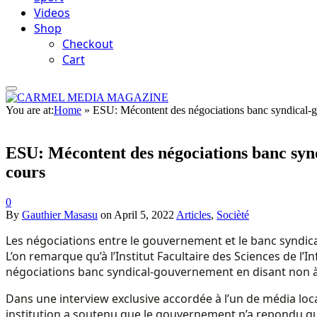
Videos
Shop
Checkout
Cart
You are at:
Home
»
ESU: Mécontent des négociations banc syndical-gou
ESU: Mécontent des négociations banc syndi
cours
0
By
Gauthier Masasu
on
April 5, 2022
Articles
,
Socièté
Les négociations entre le gouvernement et le banc syndical
L’on remarque qu’à l’Institut Facultaire des Sciences de 
négociations banc syndical-gouvernement en disant non à 
Dans une interview exclusive accordée à l’un de média loca
institution a soutenu que le gouvernement n’a repondu qu’