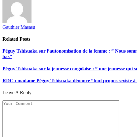
Gauthier Masasu
Related
Posts
Péguy Tshisuaka sur l’autonomisation de la femme : ” Nous somme
bas”
Péguy Tshisuaka sur la jeunesse congolaise : ” une jeunesse qui 
RDC : madame Péguy Tshisuaka dénonce “tout propos sexiste à l’é
Leave A Reply