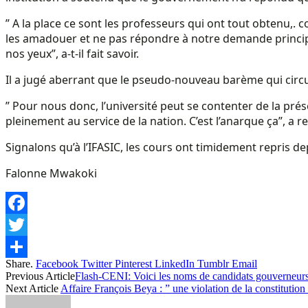
” A la place ce sont les professeurs qui ont tout obtenu,
les amadouer et ne pas répondre à notre demande principal
nos yeux”, a-t-il fait savoir.
Il a jugé aberrant que le pseudo-nouveau barème qui circu
” Pour nous donc, l’université peut se contenter de la pré
pleinement au service de la nation. C’est l’anarque ça”, a 
Signalons qu’à l’IFASIC, les cours ont timidement repris d
Falonne Mwakoki
Facebook
Twitter
Share.
Facebook
Twitter
Pinterest
LinkedIn
Tumblr
Email
Share
Previous Article
Flash-CENI: Voici les noms de candidats gouverneurs
Next Article
Affaire François Beya : ” une violation de la constitution