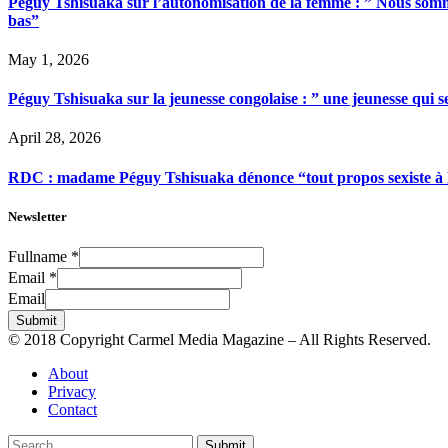
Péguy Tshisuaka sur l’autonomisation de la femme : ” Nous somme
bas”
May 1, 2026
Péguy Tshisuaka sur la jeunesse congolaise : ” une jeunesse qui 
April 28, 2026
RDC : madame Péguy Tshisuaka dénonce “tout propos sexiste à l’é
Newsletter
Fullname
*
Email
*
Email
Submit
© 2018 Copyright Carmel Media Magazine – All Rights Reserved.
About
Privacy
Contact
Submit