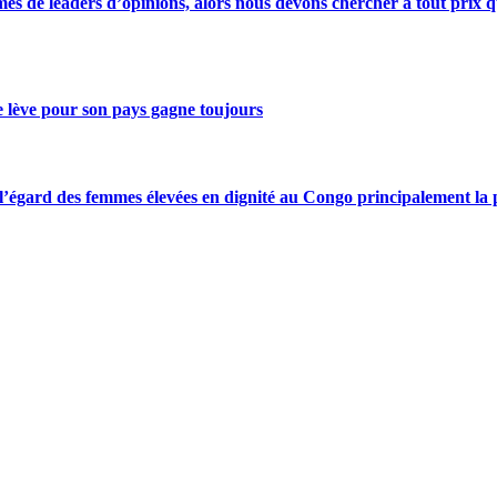
s de leaders d’opinions, alors nous devons chercher à tout prix qu
se lève pour son pays gagne toujours
gard des femmes élevées en dignité au Congo principalement la pre