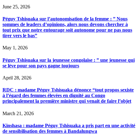
June 25, 2026
Péguy Tshisuaka sur l’autonomisation de la femme : ” Nous
sommes de leaders d’opinions, alors nous devons chercher à
tout prix que notre entourage soit autonome pour ne pas nous
tirer vers le bas”
May 1, 2026
Péguy Tshisuaka sur la jeunesse congolaise : ” une jeunesse qui
se lève pour son pays gagne toujours
April 28, 2026
RDC : madame Péguy Tshisuaka dénonce “tout propos sexiste
à l’égard des femmes élevées en dignité au Congo
principalement la première ministre qui venait de faire l’objet
March 21, 2026
Kinshasa : madame Péguy Tshisuaka a pris part en une activité
de sensibilisation des femmes à Bandalungwa