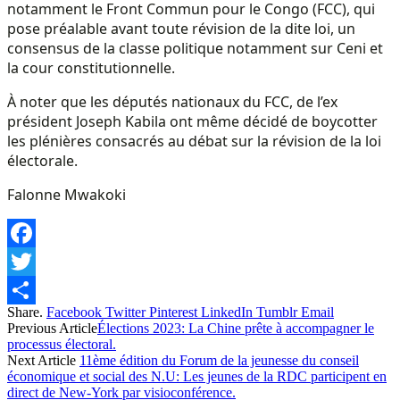
notamment le Front Commun pour le Congo (FCC), qui
pose préalable avant toute révision de la dite loi, un
consensus de la classe politique notamment sur Ceni et
la cour constitutionnelle.
À noter que les députés nationaux du FCC, de l’ex
président Joseph Kabila ont même décidé de boycotter
les plénières consacrés au débat sur la révision de la loi
électorale.
Falonne Mwakoki
Facebook
Twitter
Share.
Facebook
Twitter
Pinterest
LinkedIn
Tumblr
Email
Share
Previous Article
Élections 2023: La Chine prête à accompagner le
processus électoral.
Next Article
11ème édition du Forum de la jeunesse du conseil
économique et social des N.U: Les jeunes de la RDC participent en
direct de New-York par visioconférence.