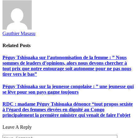
Gauthier Masasu
Related
Posts
Péguy Tshisuaka sur l’autonomisation de la femme : ” Nous
sommes de leaders d’opinions, alors nous devons chercher à
tout prix que notre entourage soit autonome pour ne pas nous
tirer vers le bas”
Péguy Tshisuaka sur la jeunesse congolaise : ” une jeunesse qui
se lève pour son pays gagne toujours
RDC : madame Péguy Tshisuaka dénonce “tout propos sexiste
à l’égard des femmes élevées en dignité au Congo
principalement la première ministre qui venait de faire l’objet
Leave A Reply