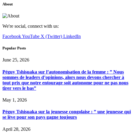
About
We're social, connect with us:
Facebook
YouTube
X (Twitter)
LinkedIn
Popular Posts
June 25, 2026
Péguy Tshisuaka sur l’autonomisation de la femme : ” Nous
sommes de leaders d’opinions, alors nous devons chercher à
tout prix que notre entourage soit autonome pour ne pas nous
tirer vers le bas”
May 1, 2026
Péguy Tshisuaka sur la jeunesse congolaise : ” une jeunesse qui
se lève pour son pays gagne toujours
April 28, 2026