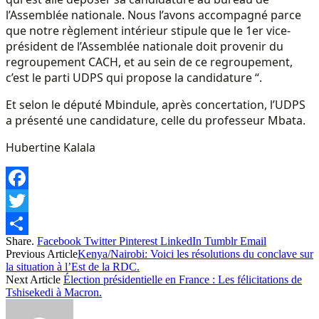
l’Assemblée nationale. Nous l’avons accompagné parce
que notre règlement intérieur stipule que le 1er vice-
président de l’Assemblée nationale doit provenir du
regroupement CACH, et au sein de ce regroupement,
c’est le parti UDPS qui propose la candidature “.
Et selon le député Mbindule, après concertation, l’UDPS
a présenté une candidature, celle du professeur Mbata.
Hubertine Kalala
Facebook
Twitter
Share.
Facebook
Twitter
Pinterest
LinkedIn
Tumblr
Email
Share
Previous Article
Kenya/Nairobi: Voici les résolutions du conclave sur
la situation à l’Est de la RDC.
Next Article
Élection présidentielle en France : Les félicitations de
Tshisekedi à Macron.