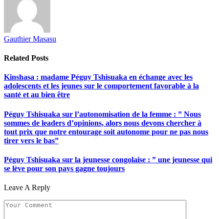
Gauthier Masasu
Related
Posts
Kinshasa : madame Péguy Tshisuaka en échange avec les
adolescents et les jeunes sur le comportement favorable à la
santé et au bien être
Péguy Tshisuaka sur l’autonomisation de la femme : ” Nous
sommes de leaders d’opinions, alors nous devons chercher à
tout prix que notre entourage soit autonome pour ne pas nous
tirer vers le bas”
Péguy Tshisuaka sur la jeunesse congolaise : ” une jeunesse qui
se lève pour son pays gagne toujours
Leave A Reply