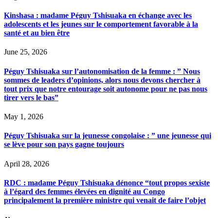
Kinshasa : madame Péguy Tshisuaka en échange avec les
adolescents et les jeunes sur le comportement favorable à la
santé et au bien être
June 25, 2026
Péguy Tshisuaka sur l’autonomisation de la femme : ” Nous
sommes de leaders d’opinions, alors nous devons chercher à
tout prix que notre entourage soit autonome pour ne pas nous
tirer vers le bas”
May 1, 2026
Péguy Tshisuaka sur la jeunesse congolaise : ” une jeunesse qui
se lève pour son pays gagne toujours
April 28, 2026
RDC : madame Péguy Tshisuaka dénonce “tout propos sexiste
à l’égard des femmes élevées en dignité au Congo
principalement la première ministre qui venait de faire l’objet