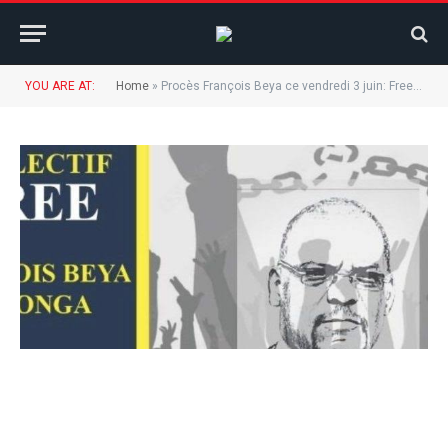
YOU ARE AT:
Home
»
Procès François Beya ce vendredi 3 juin: Free François Beya exige les audiences publiques et la retransmission en direct sur la RTNC.