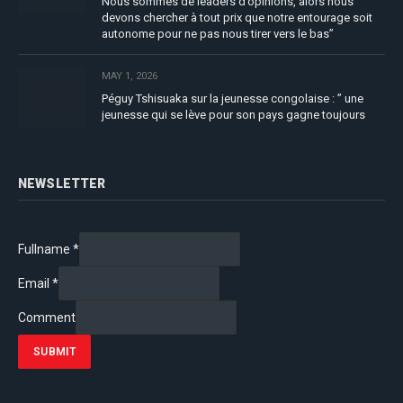
Nous sommes de leaders d’opinions, alors nous
devons chercher à tout prix que notre entourage soit
autonome pour ne pas nous tirer vers le bas”
MAY 1, 2026
Péguy Tshisuaka sur la jeunesse congolaise : ” une
jeunesse qui se lève pour son pays gagne toujours
NEWSLETTER
Fullname
*
Email
*
Comment
SUBMIT