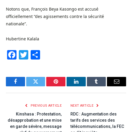
Notons que, François Beya Kasongo est accusé
officiellement “des agissements contre la sécurité
nationale”.
Hubertine Kalala
Facebook
Twitter
Share
Facebook
Twitter
Pinterest
LinkedIn
Tumblr
Email
PREVIOUS ARTICLE
NEXT ARTICLE
Kinshasa : Protestation,
RDC : Augmentation des
désapprobation et une mise
tarifs des services des
en garde sévère, message
télécommunications, la FEC