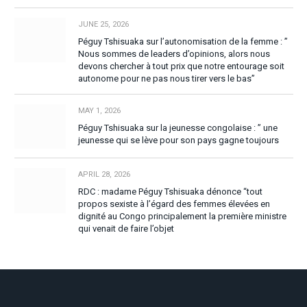
JUNE 25, 2026
Péguy Tshisuaka sur l’autonomisation de la femme : ”
Nous sommes de leaders d’opinions, alors nous
devons chercher à tout prix que notre entourage soit
autonome pour ne pas nous tirer vers le bas”
MAY 1, 2026
Péguy Tshisuaka sur la jeunesse congolaise : ” une
jeunesse qui se lève pour son pays gagne toujours
APRIL 28, 2026
RDC : madame Péguy Tshisuaka dénonce “tout
propos sexiste à l’égard des femmes élevées en
dignité au Congo principalement la première ministre
qui venait de faire l’objet