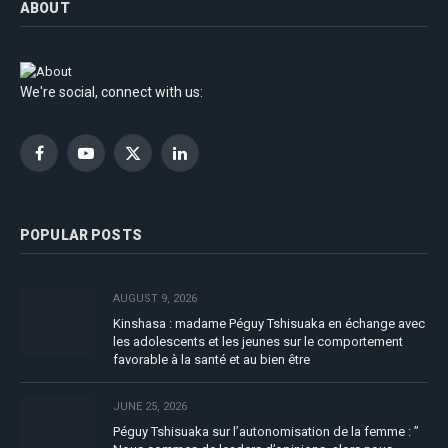
ABOUT
We're social, connect with us:
Facebook
YouTube
X
LinkedIn
(Twitter)
POPULAR POSTS
AUGUST 9, 2026
Kinshasa : madame Péguy Tshisuaka en échange avec
les adolescents et les jeunes sur le comportement
favorable à la santé et au bien être
JUNE 25, 2026
Péguy Tshisuaka sur l’autonomisation de la femme : ”