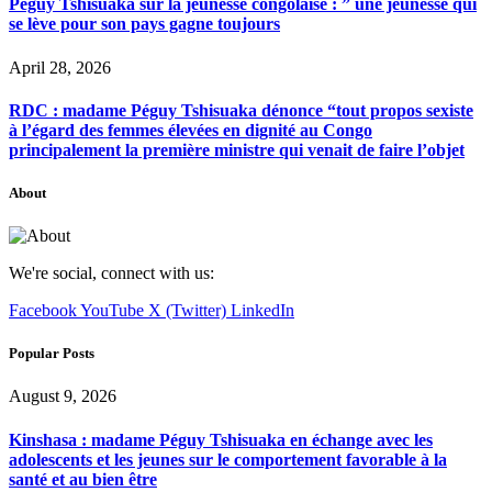
Péguy Tshisuaka sur la jeunesse congolaise : ” une jeunesse qui
se lève pour son pays gagne toujours
April 28, 2026
RDC : madame Péguy Tshisuaka dénonce “tout propos sexiste
à l’égard des femmes élevées en dignité au Congo
principalement la première ministre qui venait de faire l’objet
About
We're social, connect with us:
Facebook
YouTube
X (Twitter)
LinkedIn
Popular Posts
August 9, 2026
Kinshasa : madame Péguy Tshisuaka en échange avec les
adolescents et les jeunes sur le comportement favorable à la
santé et au bien être