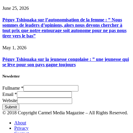
June 25, 2026
Péguy Tshisuaka sur l’autonomisation de la femme : ” Nous
sommes de leaders d’opinions, alors nous devons chercher à
tout prix que notre entourage soit autonome pour ne pas nous
tirer vers le bas”
May 1, 2026
Péguy Tshisuaka sur la jeunesse congolaise : ” une jeunesse qui
se lève pour son pays gagne toujours
Newsletter
Fullname
*
Email
*
Website
Submit
© 2018 Copyright Carmel Media Magazine – All Rights Reserved.
About
Privacy