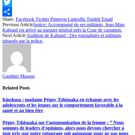
Facebook
Twitter
Share.
Facebook
Twitter
Pinterest
LinkedIn
Tumblr
Email
Share
Previous Article
Justice: Accompagné de ses militants, Jean-Marc
Kabund est arrivé au parquet général près la Cour de cassation.
Next Article
Audition de Kabund : Des journalistes et militants
tabassés par la police.
Gauthier Masasu
Related
Posts
Kinshasa : madame Péguy Tshisuaka en échange avec les
adolescents et les jeunes sur le comportement favorable à la
santé et au bien être
Péguy Tshisuaka sur l’autonomisation de la femme : ” Nous
sommes de leaders d’opinions, alors nous devons chercher à
tout prix que notre entourage soit autonome pour ne pas nous