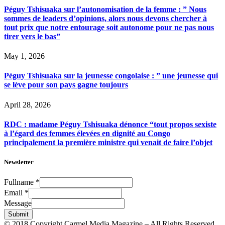
Péguy Tshisuaka sur l’autonomisation de la femme : ” Nous
sommes de leaders d’opinions, alors nous devons chercher à
tout prix que notre entourage soit autonome pour ne pas nous
tirer vers le bas”
May 1, 2026
Péguy Tshisuaka sur la jeunesse congolaise : ” une jeunesse qui
se lève pour son pays gagne toujours
April 28, 2026
RDC : madame Péguy Tshisuaka dénonce “tout propos sexiste
à l’égard des femmes élevées en dignité au Congo
principalement la première ministre qui venait de faire l’objet
Newsletter
Fullname
*
Email
*
Message
Submit
© 2018 Copyright Carmel Media Magazine – All Rights Reserved.