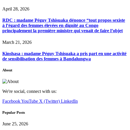
April 28, 2026
RDC : madame Péguy Tshisuaka dénonce “tout propos sexiste
à l’égard des femmes élevées en dignité au Congo
principalement la première ministre qui venait de faire l’objet
March 21, 2026
Kinshasa : madame Péguy Tshisuaka a pris part en une activité
de sensibilisation des femmes à Bandalungwa
About
We're social, connect with us:
Facebook
YouTube
X (Twitter)
LinkedIn
Popular Posts
June 25, 2026