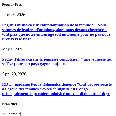
Popular Posts
June 25, 2026
Péguy Tshisuaka sur l’autonomisation de la femme : ” Nous
sommes de leaders d’opinions, alors nous devons chercher à
tout prix que notre entourage soit autonome pour ne pas nous
tirer vers le bas”
May 1, 2026
Péguy Tshisuaka sur la jeunesse congolaise : ” une jeunesse qui
se lève pour son pays gagne toujours
April 28, 2026
RDC : madame Péguy Tshisuaka dénonce “tout propos sexiste
à l’égard des femmes élevées en dignité au Congo
principalement la première ministre qui venait de faire l’objet
Newsletter
Fullname
*