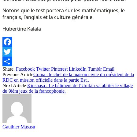
Notons que le test portera sur les mathématiques, le
français, l’anglais et la culture générale.
Hubertine Kalala
Facebook
Twitter
Share.
Facebook
Twitter
Pinterest
LinkedIn
Tumblr
Email
Share
Previous Article
Goma : le chef de la maison civile du président de la
RDC en mission officielle dans la partie Est..
Next Article
Kinshasa : Le bâtiment de l’Unikin va abriter le village
du 9ièm jeux de la francophonie.
Gauthier Masasu