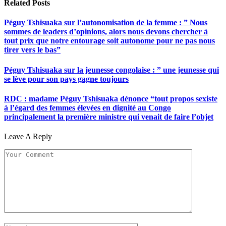
Related
Posts
Péguy Tshisuaka sur l’autonomisation de la femme : ” Nous
sommes de leaders d’opinions, alors nous devons chercher à
tout prix que notre entourage soit autonome pour ne pas nous
tirer vers le bas”
Péguy Tshisuaka sur la jeunesse congolaise : ” une jeunesse qui
se lève pour son pays gagne toujours
RDC : madame Péguy Tshisuaka dénonce “tout propos sexiste
à l’égard des femmes élevées en dignité au Congo
principalement la première ministre qui venait de faire l’objet
Leave A Reply