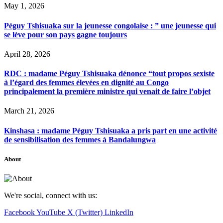
May 1, 2026
Péguy Tshisuaka sur la jeunesse congolaise : ” une jeunesse qui
se lève pour son pays gagne toujours
April 28, 2026
RDC : madame Péguy Tshisuaka dénonce “tout propos sexiste
à l’égard des femmes élevées en dignité au Congo
principalement la première ministre qui venait de faire l’objet
March 21, 2026
Kinshasa : madame Péguy Tshisuaka a pris part en une activité
de sensibilisation des femmes à Bandalungwa
About
We're social, connect with us:
Facebook
YouTube
X (Twitter)
LinkedIn