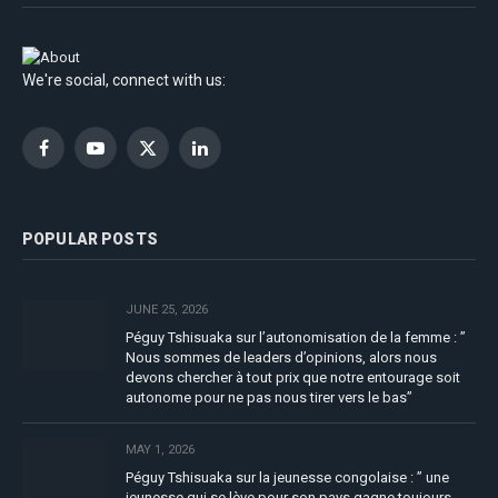
We're social, connect with us:
Facebook
YouTube
X
LinkedIn
(Twitter)
POPULAR POSTS
JUNE 25, 2026
Péguy Tshisuaka sur l’autonomisation de la femme : ”
Nous sommes de leaders d’opinions, alors nous
devons chercher à tout prix que notre entourage soit
autonome pour ne pas nous tirer vers le bas”
MAY 1, 2026
Péguy Tshisuaka sur la jeunesse congolaise : ” une
jeunesse qui se lève pour son pays gagne toujours