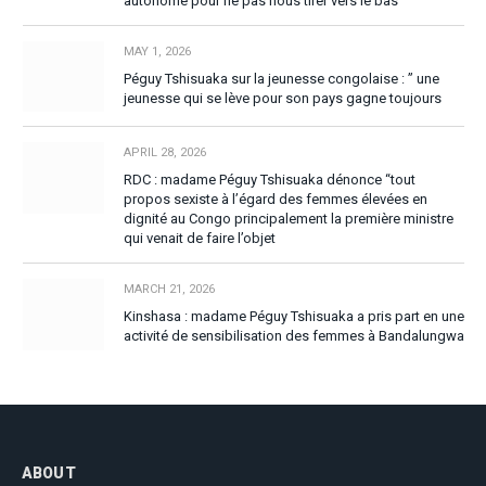
autonome pour ne pas nous tirer vers le bas”
MAY 1, 2026
Péguy Tshisuaka sur la jeunesse congolaise : ” une
jeunesse qui se lève pour son pays gagne toujours
APRIL 28, 2026
RDC : madame Péguy Tshisuaka dénonce “tout
propos sexiste à l’égard des femmes élevées en
dignité au Congo principalement la première ministre
qui venait de faire l’objet
MARCH 21, 2026
Kinshasa : madame Péguy Tshisuaka a pris part en une
activité de sensibilisation des femmes à Bandalungwa
ABOUT