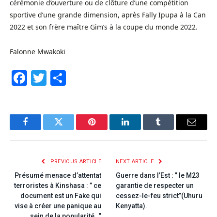
cérémonie d’ouverture ou de clôture d’une compétition
sportive d’une grande dimension, après Fally Ipupa à la Can
2022 et son frère maître Gim’s à la coupe du monde 2022.
Falonne Mwakoki
Facebook
Twitter
Share
Facebook
Twitter
Pinterest
LinkedIn
Tumblr
Email
PREVIOUS ARTICLE
NEXT ARTICLE
Présumé menace d’attentat
Guerre dans l’Est : ” le M23
terroristes à Kinshasa : ” ce
garantie de respecter un
document est un Fake qui
cessez-le-feu strict”(Uhuru
vise à créer une panique au
Kenyatta).
sein de la popularité…”