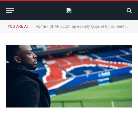
YOU ARE AT:
Home
»
CHAN 2023 : après Fally Ipupa et Gim’s, vient le tour de Dadju d’animer à la cérémonie d’ouverture du Chan ce vendredi.