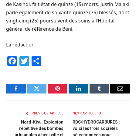
de Kasindi, fait état de quinze (15) morts. Justin Malaki
parle également de soixante-quinze (75) blessés, dont
vingt-cinq (25) poursuivent des soins à l’Hôpital
général de référence de Beni.
La rédaction
Facebook
Twitter
Share
Facebook
Twitter
Pinterest
LinkedIn
Tumblr
Email
PREVIOUS ARTICLE
NEXT ARTICLE
Nord-Kivu: Explosion
RDC/HYDROCARBURES :
répétitive des bombes
voici les trois sociétés
artisanales à beni ville et
sélectionnées pour