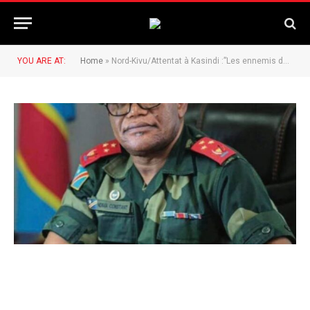
YOU ARE AT:
Home
»
Nord-Kivu/Attentat à Kasindi :”Les ennemis de la République n’ont pas encore baissé les bras” (Gouv Constant Ndima.