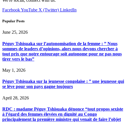
We're social, connect with us:
Facebook
YouTube
X (Twitter)
LinkedIn
Popular Posts
June 25, 2026
Péguy Tshisuaka sur l’autonomisation de la femme : ” Nous
sommes de leaders d’opinions, alors nous devons chercher à
tout prix que notre entourage soit autonome pour ne pas nous
tirer vers le bas”
May 1, 2026
Péguy Tshisuaka sur la jeunesse congolaise : ” une jeunesse qui
se lève pour son pays gagne toujours
April 28, 2026
RDC : madame Péguy Tshisuaka dénonce “tout propos sexiste
à l’égard des femmes élevées en dignité au Congo
principalement la première ministre qui venait de faire l’objet