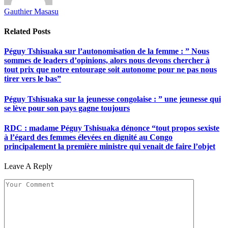
Gauthier Masasu
Related
Posts
Péguy Tshisuaka sur l’autonomisation de la femme : ” Nous
sommes de leaders d’opinions, alors nous devons chercher à
tout prix que notre entourage soit autonome pour ne pas nous
tirer vers le bas”
Péguy Tshisuaka sur la jeunesse congolaise : ” une jeunesse qui
se lève pour son pays gagne toujours
RDC : madame Péguy Tshisuaka dénonce “tout propos sexiste
à l’égard des femmes élevées en dignité au Congo
principalement la première ministre qui venait de faire l’objet
Leave A Reply