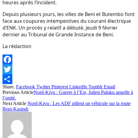
heures après l’incident.
Depuis plusieurs jours, les villes de Beni et Butembo font
face aux coupures intempestives du courant électrique
d’ENK. Un procès y relatif a débuté, jeudi 9 février
dernier au Tribunal de Grande Instance de Beni.
La rédaction
Facebook
Twitter
Share.
Facebook
Twitter
Pinterest
LinkedIn
Tumblr
Email
Share
Previous Article
Nord-Kivu : Guerre à l’Est, Julien Paluku appelle à
l’unité.
Next Article
Nord-Kivu : Les ADF pillent un véhicule sur la route
Beni-Kasindi