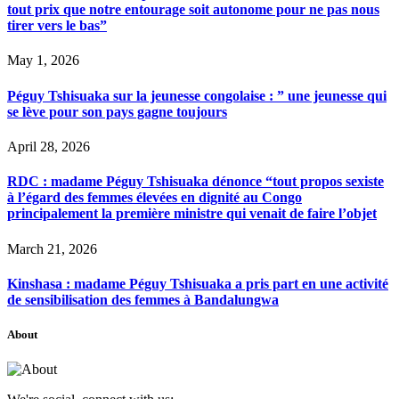
tout prix que notre entourage soit autonome pour ne pas nous
tirer vers le bas”
May 1, 2026
Péguy Tshisuaka sur la jeunesse congolaise : ” une jeunesse qui
se lève pour son pays gagne toujours
April 28, 2026
RDC : madame Péguy Tshisuaka dénonce “tout propos sexiste
à l’égard des femmes élevées en dignité au Congo
principalement la première ministre qui venait de faire l’objet
March 21, 2026
Kinshasa : madame Péguy Tshisuaka a pris part en une activité
de sensibilisation des femmes à Bandalungwa
About