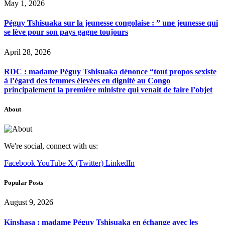
May 1, 2026
Péguy Tshisuaka sur la jeunesse congolaise : ” une jeunesse qui
se lève pour son pays gagne toujours
April 28, 2026
RDC : madame Péguy Tshisuaka dénonce “tout propos sexiste
à l’égard des femmes élevées en dignité au Congo
principalement la première ministre qui venait de faire l’objet
About
We're social, connect with us:
Facebook
YouTube
X (Twitter)
LinkedIn
Popular Posts
August 9, 2026
Kinshasa : madame Péguy Tshisuaka en échange avec les