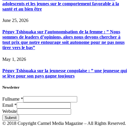
adolescents et les jeunes sur le comportement favorable à la
santé et au bien être
June 25, 2026
Péguy Tshisuaka sur l’autonomisation de la femme : ” Nous
sommes de leaders d’opinions, alors nous devons chercher à
tout prix que notre entourage soit autonome pour ne pas nous
tirer vers le bas”
May 1, 2026
Péguy Tshisuaka sur la jeunesse congolaise : ” une jeunesse qui
se lève pour son pays gagne toujours
Newsletter
Fullname
*
Email
*
Website
Submit
© 2018 Copyright Carmel Media Magazine – All Rights Reserved.