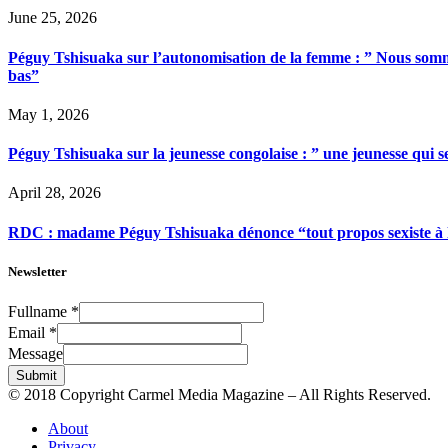
June 25, 2026
Péguy Tshisuaka sur l’autonomisation de la femme : ” Nous somme
bas”
May 1, 2026
Péguy Tshisuaka sur la jeunesse congolaise : ” une jeunesse qui 
April 28, 2026
RDC : madame Péguy Tshisuaka dénonce “tout propos sexiste à l’é
Newsletter
Fullname
*
Email
*
Message
Submit
© 2018 Copyright Carmel Media Magazine – All Rights Reserved.
About
Privacy