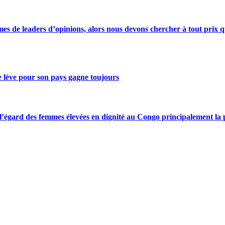
s de leaders d’opinions, alors nous devons chercher à tout prix qu
se lève pour son pays gagne toujours
gard des femmes élevées en dignité au Congo principalement la pre