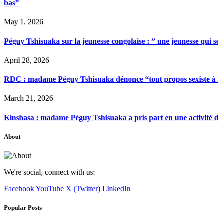
bas”
May 1, 2026
Péguy Tshisuaka sur la jeunesse congolaise : ” une jeunesse qui 
April 28, 2026
RDC : madame Péguy Tshisuaka dénonce “tout propos sexiste à l’é
March 21, 2026
Kinshasa : madame Péguy Tshisuaka a pris part en une activité 
About
We're social, connect with us:
Facebook
YouTube
X (Twitter)
LinkedIn
Popular Posts