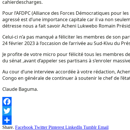
cahierdescharges.
Pour l’AFDPC (Alliance des Forces Démocratiques pour les 
agressé est d’une importance capitale car il va non seul
détresse nous a fait savoir Acheni Lukwebo Romain Préside
Celui-ci n’a pas manqué a féliciter les membres de son par
24 février 2023 à l’occasion de l’arrivée au Sud-Kivu du P
Je profite de votre micro pour félicité tous les membres 
du sénat ,avant d’appeler ses partisans à s’enroler massiv
Au cour d’une interview accordée à votre rédaction, Ache
Congo en générale de continuer à soutenir le chef de l’état 
Claude Baguma.
Facebook
Twitter
Share.
Facebook
Twitter
Pinterest
LinkedIn
Tumblr
Email
Share