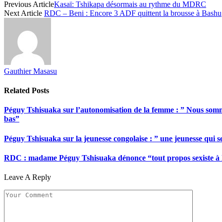
Previous Article
Kasaï: Tshikapa désormais au rythme du MDRC
Next Article
RDC – Beni : Encore 3 ADF quittent la brousse à Bashu
Gauthier Masasu
Related
Posts
Péguy Tshisuaka sur l’autonomisation de la femme : ” Nous somme
bas”
Péguy Tshisuaka sur la jeunesse congolaise : ” une jeunesse qui 
RDC : madame Péguy Tshisuaka dénonce “tout propos sexiste à l’é
Leave A Reply