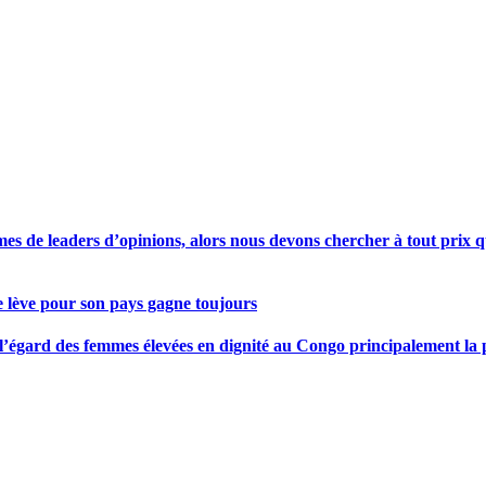
s de leaders d’opinions, alors nous devons chercher à tout prix qu
se lève pour son pays gagne toujours
gard des femmes élevées en dignité au Congo principalement la pre