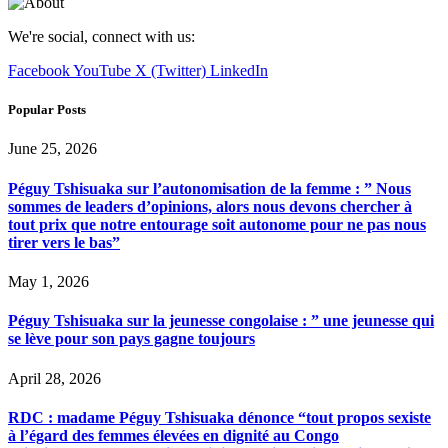
We're social, connect with us:
Facebook
YouTube
X (Twitter)
LinkedIn
Popular Posts
June 25, 2026
Péguy Tshisuaka sur l’autonomisation de la femme : ” Nous
sommes de leaders d’opinions, alors nous devons chercher à
tout prix que notre entourage soit autonome pour ne pas nous
tirer vers le bas”
May 1, 2026
Péguy Tshisuaka sur la jeunesse congolaise : ” une jeunesse qui
se lève pour son pays gagne toujours
April 28, 2026
RDC : madame Péguy Tshisuaka dénonce “tout propos sexiste
à l’égard des femmes élevées en dignité au Congo