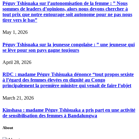
Péguy Tshisuaka sur l’autonomisation de la femme : ” Nous
sommes de leaders d’opinions, alors nous devons chercher à
tout prix que notre entourage soit autonome pour ne pas nous
tirer vers le bas”
May 1, 2026
Péguy Tshisuaka sur la jeunesse congolaise : ” une jeunesse qui
se lève pour son pays gagne toujours
April 28, 2026
RDC : madame Péguy Tshisuaka dénonce “tout propos sexiste
à l’égard des femmes élevées en dignité au Congo
principalement la première ministre qui venait de faire l’objet
March 21, 2026
Kinshasa : madame Péguy Tshisuaka a pris part en une activité
de sensibilisation des femmes à Bandalungwa
About