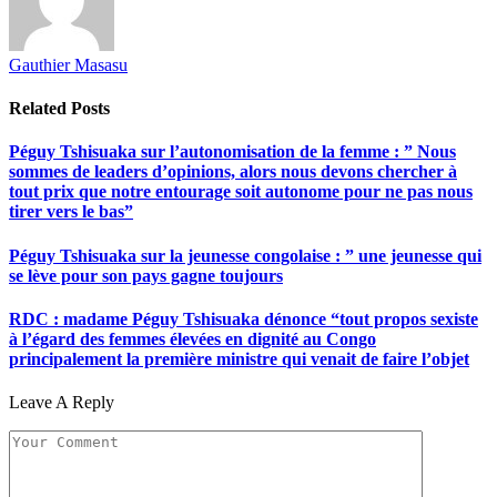
Gauthier Masasu
Related
Posts
Péguy Tshisuaka sur l’autonomisation de la femme : ” Nous
sommes de leaders d’opinions, alors nous devons chercher à
tout prix que notre entourage soit autonome pour ne pas nous
tirer vers le bas”
Péguy Tshisuaka sur la jeunesse congolaise : ” une jeunesse qui
se lève pour son pays gagne toujours
RDC : madame Péguy Tshisuaka dénonce “tout propos sexiste
à l’égard des femmes élevées en dignité au Congo
principalement la première ministre qui venait de faire l’objet
Leave A Reply