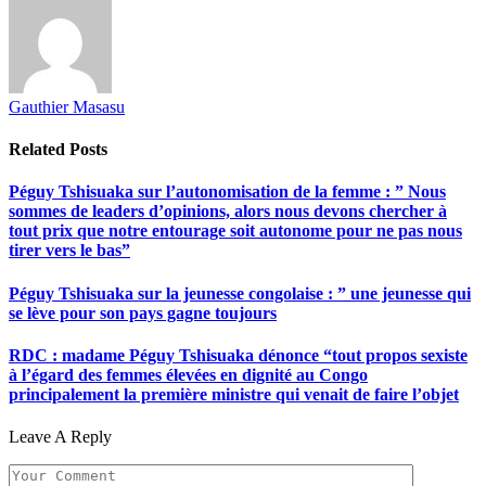
Gauthier Masasu
Related
Posts
Péguy Tshisuaka sur l’autonomisation de la femme : ” Nous
sommes de leaders d’opinions, alors nous devons chercher à
tout prix que notre entourage soit autonome pour ne pas nous
tirer vers le bas”
Péguy Tshisuaka sur la jeunesse congolaise : ” une jeunesse qui
se lève pour son pays gagne toujours
RDC : madame Péguy Tshisuaka dénonce “tout propos sexiste
à l’égard des femmes élevées en dignité au Congo
principalement la première ministre qui venait de faire l’objet
Leave A Reply