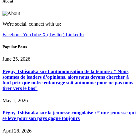
About
We're social, connect with us:
Facebook
YouTube
X (Twitter)
LinkedIn
Popular Posts
June 25, 2026
Péguy Tshisuaka sur l’autonomisation de la femme : ” Nous
sommes de leaders d’opinions, alors nous devons chercher à
tout prix que notre entourage soit autonome pour ne pas nous
tirer vers le bas”
May 1, 2026
Péguy Tshisuaka sur la jeunesse congolaise : ” une jeunesse qui
se lève pour son pays gagne toujours
April 28, 2026