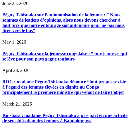
June 25, 2026
Péguy Tshisuaka sur l’autonomisation de la femme : ” Nous
sommes de leaders d’opinions, alors nous devons chercher à
tout prix que notre entourage soit autonome pour ne pas nous
tirer vers le bas”
May 1, 2026
Péguy Tshisuaka sur la jeunesse congolaise : ” une jeunesse qui
se lève pour son pays gagne toujours
April 28, 2026
RDC : madame Péguy Tshisuaka dénonce “tout propos sexiste
à l’égard des femmes élevées en dignité au Congo
principalement la première ministre qui venait de faire l’objet
March 21, 2026
Kinshasa : madame Péguy Tshisuaka a pris part en une activité
de sensibilisation des femmes à Bandalungwa