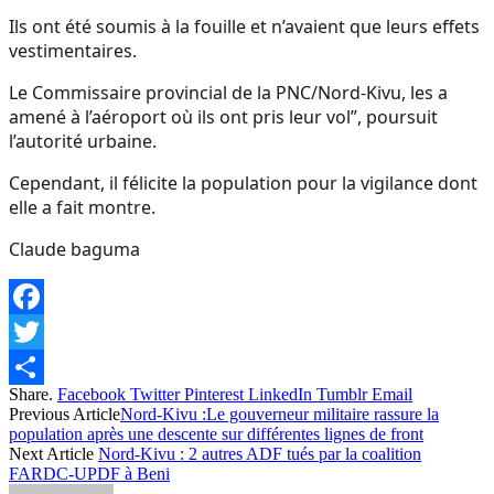
Ils ont été soumis à la fouille et n’avaient que leurs effets
vestimentaires.
Le Commissaire provincial de la PNC/Nord-Kivu, les a
amené à l’aéroport où ils ont pris leur vol”, poursuit
l’autorité urbaine.
Cependant, il félicite la population pour la vigilance dont
elle a fait montre.
Claude baguma
Facebook
Twitter
Share.
Facebook
Twitter
Pinterest
LinkedIn
Tumblr
Email
Share
Previous Article
Nord-Kivu :Le gouverneur militaire rassure la
population après une descente sur différentes lignes de front
Next Article
Nord-Kivu : 2 autres ADF tués par la coalition
FARDC-UPDF à Beni