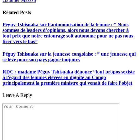
Gauthier Masasu
Related
Posts
Péguy Tshisuaka sur l’autonomisation de la femme : ” Nous
sommes de leaders d’opinions, alors nous devons chercher à
tout prix que notre entourage soit autonome pour ne pas nous
tirer vers le bas”
Péguy Tshisuaka sur la jeunesse congolaise : ” une jeunesse qui
se lève pour son pays gagne toujours
RDC : madame Péguy Tshisuaka dénonce “tout propos sexiste
à l’égard des femmes élevées en dignité au Congo
principalement la première ministre qui venait de faire l’objet
Leave A Reply