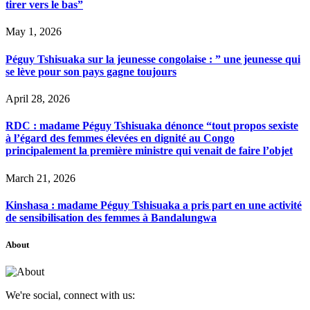
tirer vers le bas”
May 1, 2026
Péguy Tshisuaka sur la jeunesse congolaise : ” une jeunesse qui
se lève pour son pays gagne toujours
April 28, 2026
RDC : madame Péguy Tshisuaka dénonce “tout propos sexiste
à l’égard des femmes élevées en dignité au Congo
principalement la première ministre qui venait de faire l’objet
March 21, 2026
Kinshasa : madame Péguy Tshisuaka a pris part en une activité
de sensibilisation des femmes à Bandalungwa
About
We're social, connect with us: