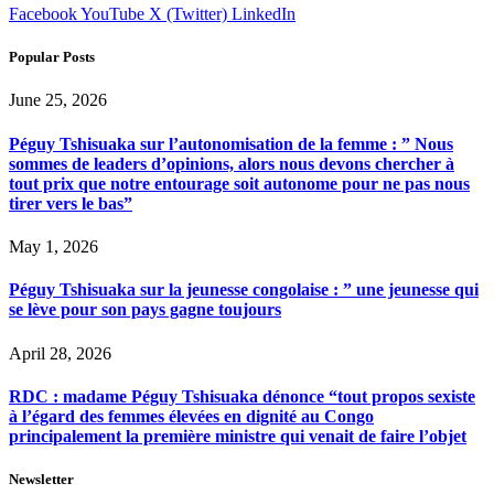
Facebook
YouTube
X (Twitter)
LinkedIn
Popular Posts
June 25, 2026
Péguy Tshisuaka sur l’autonomisation de la femme : ” Nous
sommes de leaders d’opinions, alors nous devons chercher à
tout prix que notre entourage soit autonome pour ne pas nous
tirer vers le bas”
May 1, 2026
Péguy Tshisuaka sur la jeunesse congolaise : ” une jeunesse qui
se lève pour son pays gagne toujours
April 28, 2026
RDC : madame Péguy Tshisuaka dénonce “tout propos sexiste
à l’égard des femmes élevées en dignité au Congo
principalement la première ministre qui venait de faire l’objet
Newsletter