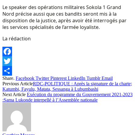
Le speaker des opérations militaires Sokola 1 Grand
Nord précise aussi que ces bandits seront mis à la
disposition de la justice, après avoir été interrogés par
les services spécialisés de l’armée loyaliste.
La rédaction
Facebook
Twitter
Share.
Facebook
Twitter
Pinterest
LinkedIn
Tumblr
Email
Share
Previous Article
RDC-POLITIQUE : Après la signature de la charte;
Katumbi, Fayulu, Matata, Sessanga à Lubumbashi
Next Article
Exécution du programme du Gouvernement 2021-2023
:Sama Lukonde interpellé à l’Assemblée nationale