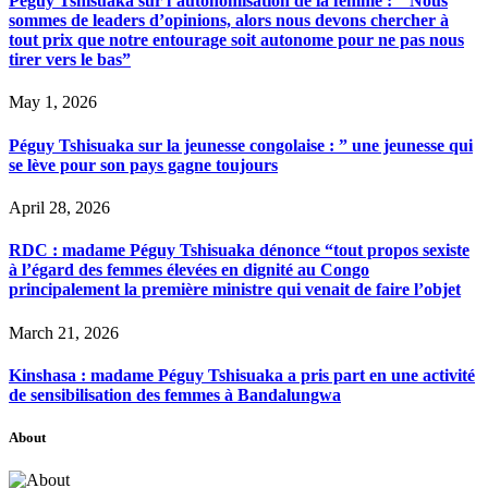
Péguy Tshisuaka sur l’autonomisation de la femme : ” Nous
sommes de leaders d’opinions, alors nous devons chercher à
tout prix que notre entourage soit autonome pour ne pas nous
tirer vers le bas”
May 1, 2026
Péguy Tshisuaka sur la jeunesse congolaise : ” une jeunesse qui
se lève pour son pays gagne toujours
April 28, 2026
RDC : madame Péguy Tshisuaka dénonce “tout propos sexiste
à l’égard des femmes élevées en dignité au Congo
principalement la première ministre qui venait de faire l’objet
March 21, 2026
Kinshasa : madame Péguy Tshisuaka a pris part en une activité
de sensibilisation des femmes à Bandalungwa
About