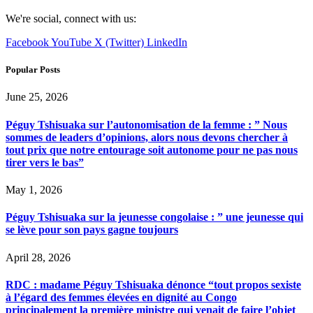
We're social, connect with us:
Facebook
YouTube
X (Twitter)
LinkedIn
Popular Posts
June 25, 2026
Péguy Tshisuaka sur l’autonomisation de la femme : ” Nous
sommes de leaders d’opinions, alors nous devons chercher à
tout prix que notre entourage soit autonome pour ne pas nous
tirer vers le bas”
May 1, 2026
Péguy Tshisuaka sur la jeunesse congolaise : ” une jeunesse qui
se lève pour son pays gagne toujours
April 28, 2026
RDC : madame Péguy Tshisuaka dénonce “tout propos sexiste
à l’égard des femmes élevées en dignité au Congo
principalement la première ministre qui venait de faire l’objet