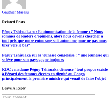
Gauthier Masasu
Related
Posts
Péguy Tshisuaka sur l’autonomisation de la femme : ” Nous
sommes de leaders d’opinions, alors nous devons chercher à
tout prix que notre entourage soit autonome pour ne pas nous
tirer vers le bas”
Péguy Tshisuaka sur la jeunesse congolaise : ” une jeunesse qui
se lève pour son pays gagne toujours
RDC : madame Péguy Tshisuaka dénonce “tout propos sexiste
à l’égard des femmes élevées en dignité au Congo
principalement la première ministre qui venait de faire l’objet
Leave A Reply