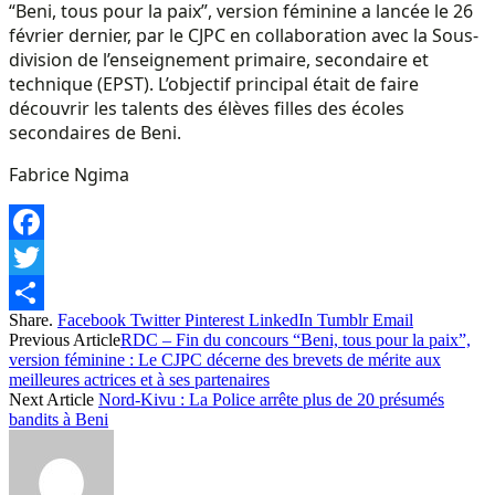
“Beni, tous pour la paix”, version féminine a lancée le 26
février dernier, par le CJPC en collaboration avec la Sous-
division de l’enseignement primaire, secondaire et
technique (EPST). L’objectif principal était de faire
découvrir les talents des élèves filles des écoles
secondaires de Beni.
Fabrice Ngima
Facebook
Twitter
Share.
Facebook
Twitter
Pinterest
LinkedIn
Tumblr
Email
Share
Previous Article
RDC – Fin du concours “Beni, tous pour la paix”,
version féminine : Le CJPC décerne des brevets de mérite aux
meilleures actrices et à ses partenaires
Next Article
Nord-Kivu : La Police arrête plus de 20 présumés
bandits à Beni