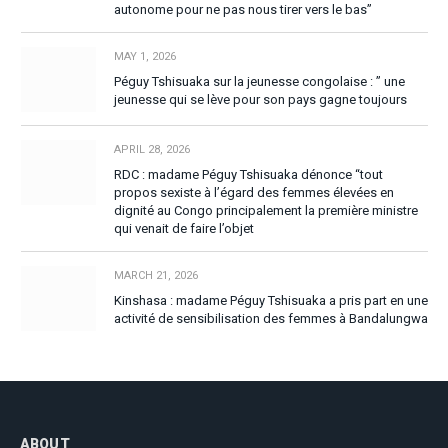
autonome pour ne pas nous tirer vers le bas”
MAY 1, 2026
Péguy Tshisuaka sur la jeunesse congolaise : ” une
jeunesse qui se lève pour son pays gagne toujours
APRIL 28, 2026
RDC : madame Péguy Tshisuaka dénonce “tout
propos sexiste à l’égard des femmes élevées en
dignité au Congo principalement la première ministre
qui venait de faire l’objet
MARCH 21, 2026
Kinshasa : madame Péguy Tshisuaka a pris part en une
activité de sensibilisation des femmes à Bandalungwa
ABOUT