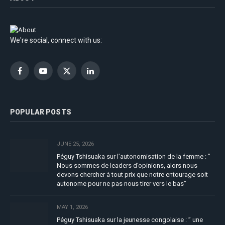
We're social, connect with us:
Facebook
YouTube
X
LinkedIn
(Twitter)
POPULAR POSTS
JUNE 25, 2026
Péguy Tshisuaka sur l’autonomisation de la femme : ”
Nous sommes de leaders d’opinions, alors nous
devons chercher à tout prix que notre entourage soit
autonome pour ne pas nous tirer vers le bas”
MAY 1, 2026
Péguy Tshisuaka sur la jeunesse congolaise : ” une