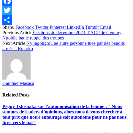
Facebook
Twitter
Share.
Facebook
Twitter
Pinterest
LinkedIn
Tumblr
Email
Share
Previous Article
Élections de décembre 2023: l’ACP de Gentiny
Ngobila bat le rappel des troupes
Next Article
Nyiragongo:Une autre personne tuée par des bandits
armés à Rukoko
Gauthier Masasu
Related
Posts
Péguy Tshisuaka sur l’autonomisation de la femme : ” Nous
sommes de leaders d’opinions, alors nous devons chercher à
tout prix que notre entourage soit autonome pour ne pas nous
tirer vers le bas”