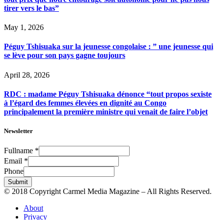
tirer vers le bas”
May 1, 2026
Péguy Tshisuaka sur la jeunesse congolaise : ” une jeunesse qui
se lève pour son pays gagne toujours
April 28, 2026
RDC : madame Péguy Tshisuaka dénonce “tout propos sexiste
à l’égard des femmes élevées en dignité au Congo
principalement la première ministre qui venait de faire l’objet
Newsletter
Fullname
*
Email
*
Phone
Submit
© 2018 Copyright Carmel Media Magazine – All Rights Reserved.
About
Privacy