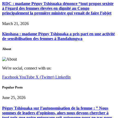
RDC : madame Péguy Tshisuaka dénonce “tout propos sexiste
à l’égard des femmes élevées en dignité au Congo
principalement la première ministre qui venait de faire l’objet
March 21, 2026
Kinshasa : madame Péguy Tshisuaka a pris part en une activité
de sensibilisation des femmes à Bandalungwa
About
We're social, connect with us:
Facebook
YouTube
X (Twitter)
LinkedIn
Popular Posts
June 25, 2026
Péguy Tshisuaka sur l’autonomisation de la femme : ” Nous
sommes de leaders d’opinions, alors nous devons chercher à
tout prix que notre entourage soit autonome pour ne pas nous