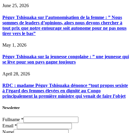
June 25, 2026
Péguy Tshisuaka sur l’autonomisation de la femme : ” Nous
sommes de leaders d’opinions, alors nous devons chercher à
tout prix que notre entourage soit autonome pour ne pas nous
tirer vers le bas”
May 1, 2026
Péguy Tshisuaka sur la jeunesse congolaise : ” une jeunesse qui
se lève pour son pays gagne toujours
April 28, 2026
RDC : madame Péguy Tshisuaka dénonce “tout propos sexiste
à l’égard des femmes élevées en dignité au Congo
principalement la première ministre qui venait de faire l’objet
Newsletter
Fullname
*
Email
*
Name