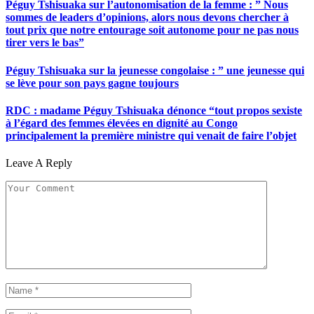
Péguy Tshisuaka sur l’autonomisation de la femme : ” Nous
sommes de leaders d’opinions, alors nous devons chercher à
tout prix que notre entourage soit autonome pour ne pas nous
tirer vers le bas”
Péguy Tshisuaka sur la jeunesse congolaise : ” une jeunesse qui
se lève pour son pays gagne toujours
RDC : madame Péguy Tshisuaka dénonce “tout propos sexiste
à l’égard des femmes élevées en dignité au Congo
principalement la première ministre qui venait de faire l’objet
Leave A Reply