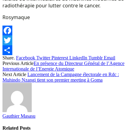
radiothérapie pour lutter contre le cancer.
Rosymaque
Facebook
Twitter
Share.
Facebook
Twitter
Pinterest
LinkedIn
Tumblr
Email
Share
Previous Article
En présence du Directeur Général de l’Agence
Internationale de l’Energie Atomique
Next Article
Lancement de la Campagne électorale en Rdc :
Muhindo Nzangi tient son premier meeting à Goma
Gauthier Masasu
Related
Posts