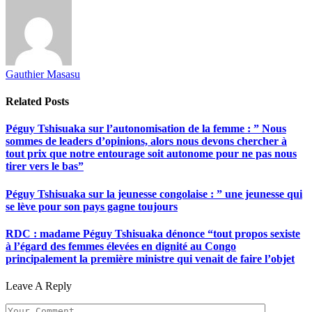
Gauthier Masasu
Related
Posts
Péguy Tshisuaka sur l’autonomisation de la femme : ” Nous
sommes de leaders d’opinions, alors nous devons chercher à
tout prix que notre entourage soit autonome pour ne pas nous
tirer vers le bas”
Péguy Tshisuaka sur la jeunesse congolaise : ” une jeunesse qui
se lève pour son pays gagne toujours
RDC : madame Péguy Tshisuaka dénonce “tout propos sexiste
à l’égard des femmes élevées en dignité au Congo
principalement la première ministre qui venait de faire l’objet
Leave A Reply