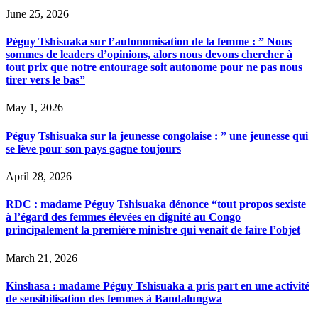
June 25, 2026
Péguy Tshisuaka sur l’autonomisation de la femme : ” Nous
sommes de leaders d’opinions, alors nous devons chercher à
tout prix que notre entourage soit autonome pour ne pas nous
tirer vers le bas”
May 1, 2026
Péguy Tshisuaka sur la jeunesse congolaise : ” une jeunesse qui
se lève pour son pays gagne toujours
April 28, 2026
RDC : madame Péguy Tshisuaka dénonce “tout propos sexiste
à l’égard des femmes élevées en dignité au Congo
principalement la première ministre qui venait de faire l’objet
March 21, 2026
Kinshasa : madame Péguy Tshisuaka a pris part en une activité
de sensibilisation des femmes à Bandalungwa