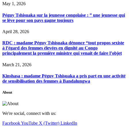
May 1, 2026
Péguy Tshisuaka sur la jeunesse congolaise : ” une jeunesse qui
se lève pour son pays gagne toujours
April 28, 2026
RDC : madame Péguy Tshisuaka dénonce “tout propos sexiste
à l’égard des femmes élevées en dignité au Congo
principalement la première ministre qui venait de faire l’objet
March 21, 2026
Kinshasa : madame Péguy Tshisuaka a pris part en une activité
de sensibilisation des femmes à Bandalungwa
About
We're social, connect with us:
Facebook
YouTube
X (Twitter)
LinkedIn