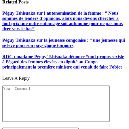
Related
Posts
Péguy Tshisuaka sur l’autonomisation de la femme : ” Nous
sommes de leaders d’opinions, alors nous devons chercher à
tout prix que notre entourage soit autonome pour ne pas nous
tirer vers le bas”
Péguy Tshisuaka sur la jeunesse congolaise : ” une jeunesse qui
se lève pour son pays gagne toujours
RDC : madame Péguy Tshisuaka dénonce “tout propos sexiste
à l’égard des femmes élevées en dignité au Congo
principalement la première ministre qui venait de faire l’objet
Leave A Reply