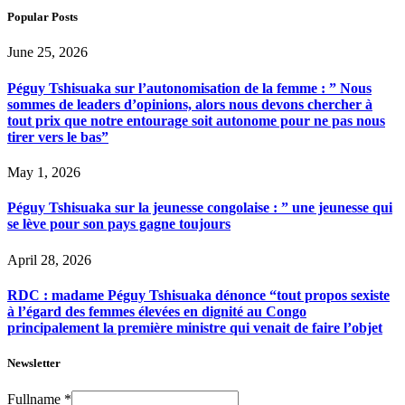
Popular Posts
June 25, 2026
Péguy Tshisuaka sur l’autonomisation de la femme : ” Nous
sommes de leaders d’opinions, alors nous devons chercher à
tout prix que notre entourage soit autonome pour ne pas nous
tirer vers le bas”
May 1, 2026
Péguy Tshisuaka sur la jeunesse congolaise : ” une jeunesse qui
se lève pour son pays gagne toujours
April 28, 2026
RDC : madame Péguy Tshisuaka dénonce “tout propos sexiste
à l’égard des femmes élevées en dignité au Congo
principalement la première ministre qui venait de faire l’objet
Newsletter
Fullname
*