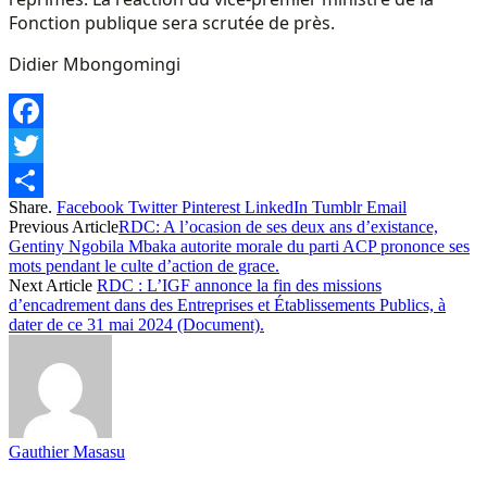
Fonction publique sera scrutée de près.
Didier Mbongomingi
Facebook
Twitter
Share.
Facebook
Twitter
Pinterest
LinkedIn
Tumblr
Email
Share
Previous Article
RDC: A l’ocasion de ses deux ans d’existance,
Gentiny Ngobila Mbaka autorite morale du parti ACP prononce ses
mots pendant le culte d’action de grace.
Next Article
RDC : L’IGF annonce la fin des missions
d’encadrement dans des Entreprises et Établissements Publics, à
dater de ce 31 mai 2024 (Document).
Gauthier Masasu