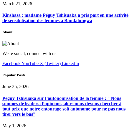
March 21, 2026
Kinshasa : madame Péguy Tshisuaka a pris part en une activité
de sensibilisation des femmes à Bandalungwa
About
We're social, connect with us:
Facebook
YouTube
X (Twitter)
LinkedIn
Popular Posts
June 25, 2026
Péguy Tshisuaka sur l’autonomisation de la femme : ” Nous
sommes de leaders d’opinions, alors nous devons chercher à
tout prix que notre entourage soit autonome pour ne pas nous
tirer vers le bas”
May 1, 2026