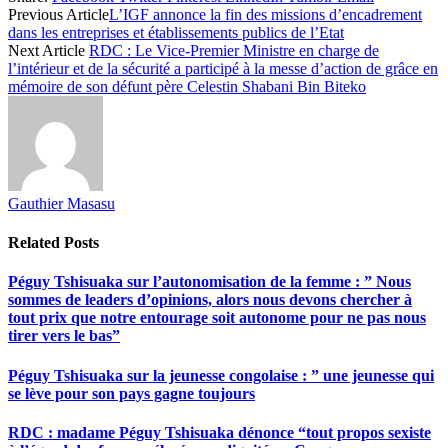
Share
Previous Article
L’IGF annonce la fin des missions d’encadrement
dans les entreprises et établissements publics de l’Etat
Next Article
RDC : Le Vice-Premier Ministre en charge de
l’intérieur et de la sécurité a participé à la messe d’action de grâce en
mémoire de son défunt père Celestin Shabani Bin Biteko
Gauthier Masasu
Related
Posts
Péguy Tshisuaka sur l’autonomisation de la femme : ” Nous
sommes de leaders d’opinions, alors nous devons chercher à
tout prix que notre entourage soit autonome pour ne pas nous
tirer vers le bas”
Péguy Tshisuaka sur la jeunesse congolaise : ” une jeunesse qui
se lève pour son pays gagne toujours
RDC : madame Péguy Tshisuaka dénonce “tout propos sexiste