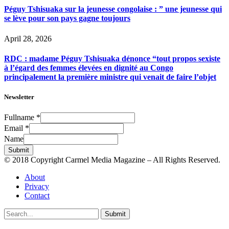
Péguy Tshisuaka sur la jeunesse congolaise : ” une jeunesse qui
se lève pour son pays gagne toujours
April 28, 2026
RDC : madame Péguy Tshisuaka dénonce “tout propos sexiste
à l’égard des femmes élevées en dignité au Congo
principalement la première ministre qui venait de faire l’objet
Newsletter
Fullname
*
Email
*
Name
Submit
© 2018 Copyright Carmel Media Magazine – All Rights Reserved.
About
Privacy
Contact
Submit