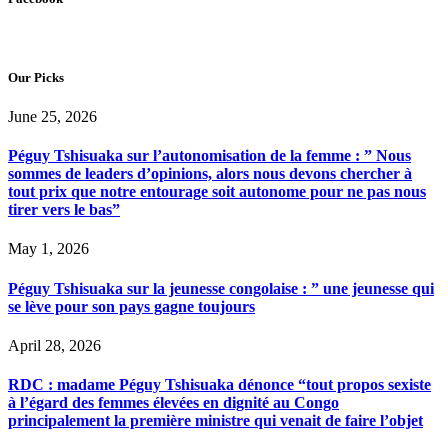
Our Picks
June 25, 2026
Péguy Tshisuaka sur l’autonomisation de la femme : ” Nous
sommes de leaders d’opinions, alors nous devons chercher à
tout prix que notre entourage soit autonome pour ne pas nous
tirer vers le bas”
May 1, 2026
Péguy Tshisuaka sur la jeunesse congolaise : ” une jeunesse qui
se lève pour son pays gagne toujours
April 28, 2026
RDC : madame Péguy Tshisuaka dénonce “tout propos sexiste
à l’égard des femmes élevées en dignité au Congo
principalement la première ministre qui venait de faire l’objet